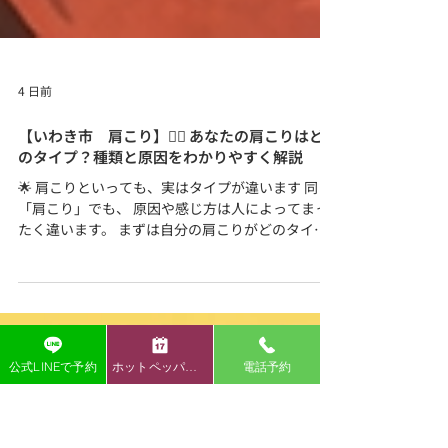
4 日前
【いわき市 肩こり】💆‍♀️ あなたの肩こりはど
のタイプ？種類と原因をわかりやすく解説
🌟 肩こりといっても、実はタイプが違います 同じ
「肩こり」でも、 原因や感じ方は人によってまっ
たく違います。 まずは自分の肩こりがどのタイプ
か知ることが、 改善の第一歩です。 🧩 ① 筋肉ガチ
ガチ型（筋緊張タイプ） 🔍 特徴 肩が“板”みたいに
公式LINEで予約
ホットペッパー予約
電話予約
固い 首までパンパン マッサージしてもすぐ戻る 🧠
原因 長時間のデスクワーク スマホ姿勢 浅い呼吸 ス
トレスで肩に力が入りやすい 筋肉がずっと緊張し
続けて、血流が低下している状態。 🧩 ② 姿勢ゆが