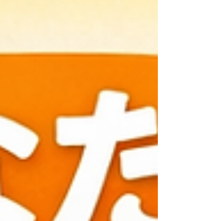
季節の変わり目や忙しさで、 つい寝る時間がズレ
たり、食事が不規則になったり、 スマホ時間が増
えたり…📱 気づかないうちに身体のリズムが崩れ
てしまうと、 自律神経や筋肉の回復力にも影響が
出てしまうんです。 ●① 自律神経が乱れる 夜更か
し・不規則な食事・スマホ時間の増加などで、身
体のオンオフを切り替える自律神経がうまく働か
なくなります。 ➡️ 肩こり・頭痛・だるさ・浅い呼
吸 などが出やすくなる💦 ●② 筋肉が回復しない 睡
眠の質が落ちると、筋肉の修復が追いつかず、コリ
や張りが慢性化します。 ➡️ 朝起きた瞬間から重だ
るい 感覚に… ●③ ホルモンバランスが崩れる 睡眠
不足や食事の乱れはホルモンにも影響。 ➡️ むく
み・冷え・イライラ・集中力低下 につながること
も。 ●④ 身体の“リズム”がズレる...