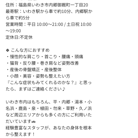
住所：福島県いわき市内郷御厩町一丁目20
最寄駅：いわき駅から車で約10分、内郷駅か
ら車で約5分
営業時間：平日 10:00～21:00 / 土日祝 10:00
～19:00
定休日:不定休
🍀 こんな方におすすめ
・慢性的な肩こり・首こり・腰痛・頭痛
・猫背・反り腰・巻き肩など姿勢改善
・産後の骨盤矯正・産後整体
・小顔・美容・姿勢も整えたい方
『こんな症状もみてくれるのかな？』と思っ
たら、まずはご連絡ください♪
いわき市内はもちろん、平・内郷・湯本・小
名浜・鹿島・泉・植田・勿来・草野・久ノ浜
など周辺エリアからも多くの方にご利用いた
だいています🚗
経験豊富なスタッフが、あなたの身体を根本
から整えます！