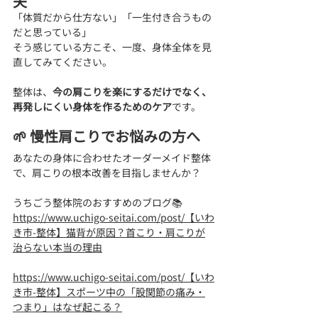
夫
「体質だから仕方ない」「一生付き合うもの
だと思っている」
そう感じている方こそ、一度、身体全体を見
直してみてください。
整体は、
今の肩こりを楽にするだけでなく、
再発しにくい身体を作るためのケア
です。
🌱 慢性肩こりでお悩みの方へ
あなたの身体に合わせたオーダーメイド整体
で、肩こりの根本改善を目指しませんか？
うちごう整体院のおすすめのブログ📚
https://www.uchigo-seitai.com/post/【いわ
き市-整体】猫背が原因？首こり・肩こりが
治らない本当の理由
https://www.uchigo-seitai.com/post/【いわ
き市-整体】スポーツ中の「股関節の痛み・
つまり」はなぜ起こる？