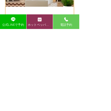
の駐車場をご利用ください。 駐車場の敷地
内は広いのでご安心ください⭐️ ご確認お願
いいたします🤲 湯本方面から右折で入る分
かりやすい迂回路 🌿 うちごう整体院の特徴
🌿 ⭐ 施術者全員が国家資格を保有している
公式LINEで予約
ホットペッパー予約
電話予約
頭・首・肩の痛み
為、安心して任せられる施術 身体の不調の
原因を的確に見極め、一人ひとりに合わせ
【いわき市 肩こり】肩こりのよくある症
た施術で根本改善を目指します。 口コミで
状
も「症状が楽になった」「丁寧で安心」と
・デスクワークで肩がガチガチ ・肩こりが
高評価をいただいています。 ⭐ 清潔で落ち
ひどく、仕事や家事がはかどらない ・首を
着ける空間 半個室の施術スペースで、初め
動かすと痛みが出る ・背中の肩甲骨付近が
ての方もリラックスして施術を受けられま
痛くなるこんなお悩みありませんか？ 肩こ
す。 院内は常に清潔に保たれており、安心
りは日本人の多くが悩む症状ですが、放置
して通える環境です。 ⭐ 寄り添った対応と
すると頭痛や腕の痺れ、重度の倦怠感など
柔軟な営業時間 身体の悩みにじっくり向き
につながることも多いです。
合い、丁寧にサポートします。 キッズスペ
ースもある為、お子