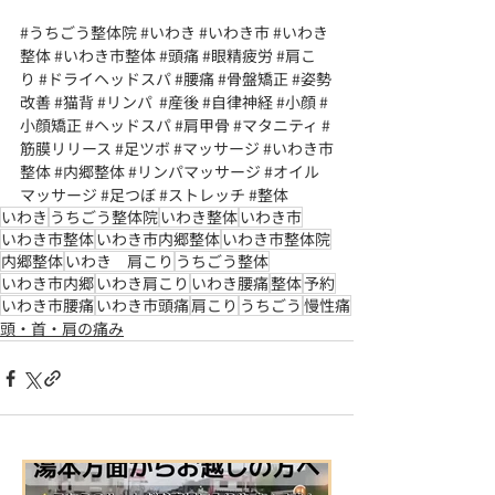
#うちごう整体院
#いわき
#いわき市
#いわき
整体
#いわき市整体
#頭痛
#眼精疲労
#肩こ
り
#ドライヘッドスパ
#腰痛
#骨盤矯正
#姿勢
改善
#猫背
#リンパ
#産後
#自律神経
#小顔
#
小顔矯正
#ヘッドスパ
#肩甲骨
#マタニティ
#
筋膜リリース
#足ツボ
#マッサージ
#いわき市
整体
#内郷整体
#リンパマッサージ
#オイル
マッサージ
#足つぼ
#ストレッチ
#整体
いわき
うちごう整体院
いわき整体
いわき市
いわき市整体
いわき市内郷整体
いわき市整体院
内郷整体
いわき 肩こり
うちごう整体
いわき市内郷
いわき肩こり
いわき腰痛
整体
予約
いわき市腰痛
いわき市頭痛
肩こり
うちごう
慢性痛
頭・首・肩の痛み