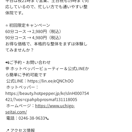
平日は夜21時まで営業、土日祝も19時まで対
応しているので、忙しい方でも通いやすい整
体院です。
⭐ 初回限定キャンペーン 
60分コース → 2,980円（税込）
90分コース → 4,980円（税込）
お得な価格で、本格的な整体をまずは体験し
てみませんか？
📲ご予約・お問い合わせ
💬 ホットペッパービューティー＆公式LINEか
ら簡単に予約可能です
 公式LINE：
https://lin.ee/eQNChOO
 ホットペッパー：
https://beauty.hotpepper.jp/kr/slnH000754
421/?vos=cpahpbprosmaf131118005
 ホームページ：
https://www.uchigo-
seitai.com/
 電話：0246-38-9633📞
📍 アクセス情報