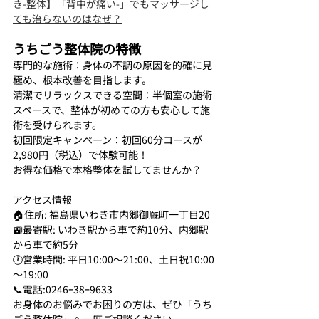
き-整体】「背中が痛い-」でもマッサージし
ても治らないのはなぜ？
うちごう整体院の特徴
専門的な施術：身体の不調の原因を的確に見
極め、根本改善を目指します。
清潔でリラックスできる空間：半個室の施術
スペースで、整体が初めての方も安心して施
術を受けられます。
初回限定キャンペーン：初回60分コースが
2,980円（税込）で体験可能！
お得な価格で本格整体を試してませんか？
アクセス情報
🏠住所: 福島県いわき市内郷御厩町一丁目20
🚉最寄駅: いわき駅から車で約10分、内郷駅
から車で約5分
🕐営業時間: 平日10:00～21:00、土日祝10:00
～19:00
📞電話:0246ｰ38ｰ9633
お身体のお悩みでお困りの方は、ぜひ「うち
ごう整体院」へ一度ご相談ください。