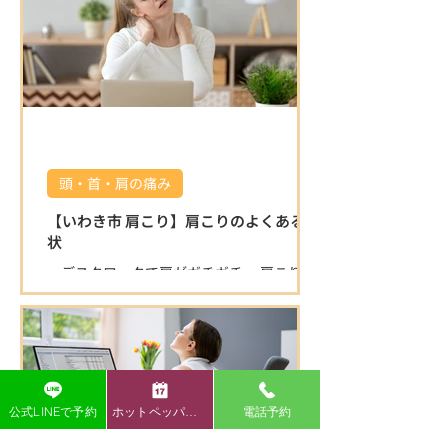
場に入る場合は縁石がある為、入り口が少
し狭く感じます。 右折で入る分かりやすい
迂回路を動画でお伝えいたしますので、ご
覧ください♪ 店舗を正面にして左側の砂利
の駐車場をご利用ください。 駐車場の敷地
内は広いのでご安心ください⭐️ ご確認お願
いいたします🤲 湯本方面から右折で入る分
かりやすい迂回路 🌿 うちごう整体院の特徴
🌿 ⭐ 施術者全員が国家資格を保有している
頭・首・肩の痛み
為、安心して任せられる施術 身体の不調の
原因を的確に見極め、一人ひとりに合わせ
【いわき市 肩こり】肩こりのよくある症
た施術で根本改善を目指します。 口コミで
状
も「症状が楽になった」「丁寧で安心」と
・デスクワークで肩がガチガチ ・肩こりが
高評価をいただいています。 ⭐ 清潔で落ち
ひどく、仕事や家事がはかどらない ・首を
着ける空間 半個室の施術スペースで、初め
動かすと痛みが出る ・背中の肩甲骨付近が
ての方もリラックスして施術を受けられま
痛くなるこんなお悩みありませんか？ 肩こ
す。 院内は常に清潔に保たれており、安心
りは日本人の多くが悩む症状ですが、放置
して通える環境です。 ⭐ 寄り添った対応と
すると頭痛や腕の痺れ、重度の倦怠感など
柔軟な営業時間 身体の悩みにじっくり向き
につながることも多いです。
合い、丁寧にサポートします。 キッズスペ
公式LINEで予約
ホットペッパー予約
電話予約
ースもある為、お子