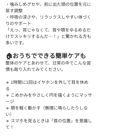
・噛みしめグセや、前に出た頭の位置を元に
戻す調整
・呼吸の深さや、リラックスしやすい体づく
りのサポート
「えっ、耳じゃなくて、首や顎をゆるめるだ
けでスッキリするんだ…！」と驚かれる方も
多いです。
🏠おうちでできる簡単ケアも
整体のケアとあわせて、日常の中でこんな習
慣も取り入れてみてください。
🔹 1時間に1回はイヤホンを外して耳を休め
る
🔹 こめかみをやさしく円を描くようにマッサ
ージ
🔹 顎を軽く動かす（無理に鳴らしたりしな
い）
🔹 スマホを見るときは「首の位置」を意識し
て！