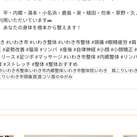
、平・内郷・湯本・小名浜・鹿島・泉・植田・勿来・草野・久
利用いただいています🚗
、あなたの身体を根本から整えます！
わき
#いわき市
#いわき整体
#いわき市整体
#頭痛
#眼精疲労
#
正
#姿勢改善
#猫背
#リンパ
#産後
#自律神経
#小顔
#小顔矯正
リリース
#足ツボ
#マッサージ
#いわき市整体
#内郷整体
#リン
ぼ
#ストレッチ
#整体
#整体おすすめ
市
いわき市整体
いわき市内郷整体
いわき市整体院
いわき 肩こり
いわ
こり
いわき市頭痛
首
首コリ
首のゆがみ