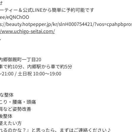
せ
ューティー＆公式LINEから簡単に予約可能です
in.ee/eQNChOO
s://beauty.hotpepper.jp/kr/slnH000754421/?vos=cpahpbpr
//www.uchigo-seitai.com/

内郷御厩町一丁目20
車で約10分、内郷駅から車で約5分
:00 / 土日祝 10:00～19:00
めな整体
こり・腰痛・頭痛
肩など姿勢改善
後整体
整えたい方
れるのかな？』と思ったら、まずはご連絡ください♪