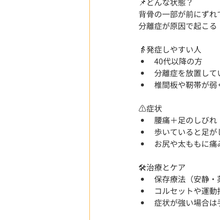
📌どんな状態？
背骨の一部が前にずれ
分離症が原因で起こる
👵発症しやすい人
40代以降の方
分離症を放置して
椎間板や靭帯が弱
⚠️症状
腰痛＋足のしびれ
歩いていると足が
お尻や太ももに痛
🛠️治療とケア
保存療法（安静・
コルセットや運動
症状が強い場合は