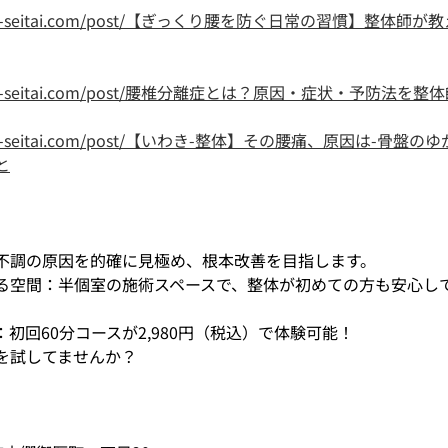
chigo-seitai.com/post/【ぎっくり腰を防ぐ日常の習慣】整体
chigo-seitai.com/post/腰椎分離症とは？原因・症状・予防法を
chigo-seitai.com/post/【いわき-整体】その腰痛、原因は-骨盤
と
不調の原因を的確に見極め、根本改善を目指します。
る空間：半個室の施術スペースで、整体が初めての方も安心し
初回60分コースが2,980円（税込）で体験可能！
を試してませんか？