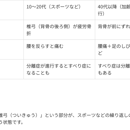
10〜20代（スポーツなど）
40代以降（加
行）
椎弓（背骨の後ろ側）が疲労骨
背骨が前にず
折
腰を反らすと痛む
腰痛＋足のし
ど
分離症が進行するとすべり症に
すべり症は分
なることも
もある
椎弓（ついきゅう）」という部分が、スポーツなどの繰り返し
う状態です。