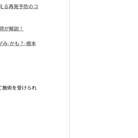
師が教える再発予防のコ
整体師が解説！
のゆがみ-かも？-根本
て施術を受けられ