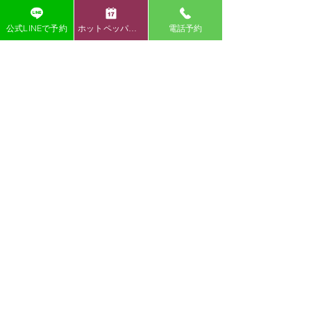
公式LINEで予約
ホットペッパー予約
電話予約
今だけ！初回
60分
コースが
2,980円（税込）
！
オープンキャンペーン是非ご体験くださ
い！
～肩こり腰痛が1か月以上続く慢性症状～
骨盤や背骨の歪みに着目し、姿勢そのもの
を整えることで根本から症状改善を目指し
ます。