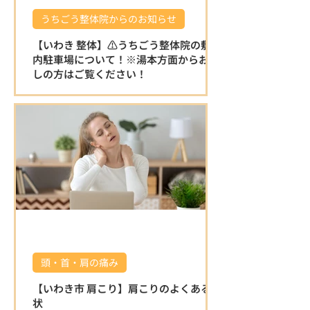
うちごう整体院からのお知らせ
【いわき 整体】⚠️うちごう整体院の敷地
内駐車場について！※湯本方面からお越
しの方はご覧ください！
⚠️うちごう整体院の敷地内駐車場について
です。 ※湯本方面からお越しの方はこちら
をご覧ください！ 湯本方面から左折で駐車
場に入る場合は縁石がある為、入り口が少
し狭く感じます。 右折で入る分かりやすい
迂回路を動画でお伝えいたしますので、ご
覧ください♪ 店舗を正面にして左側の砂利
の駐車場をご利用ください。 駐車場の敷地
内は広いのでご安心ください⭐️ ご確認お願
いいたします🤲 湯本方面から右折で入る分
かりやすい迂回路 🌿 うちごう整体院の特徴
🌿 ⭐ 施術者全員が国家資格を保有している
頭・首・肩の痛み
為、安心して任せられる施術 身体の不調の
原因を的確に見極め、一人ひとりに合わせ
【いわき市 肩こり】肩こりのよくある症
た施術で根本改善を目指します。 口コミで
状