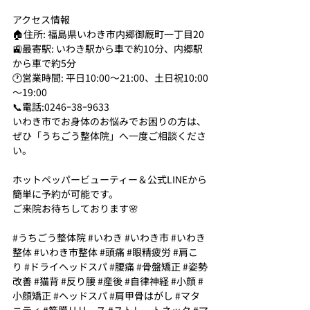
アクセス情報
🏠住所: 福島県いわき市内郷御厩町一丁目20
🚉最寄駅: いわき駅から車で約10分、内郷駅
から車で約5分
🕐営業時間: 平日10:00～21:00、土日祝10:00
～19:00
📞電話:0246ｰ38ｰ9633
いわき市でお身体のお悩みでお困りの方は、
ぜひ「うちごう整体院」へ一度ご相談くださ
い。
ホットペッパービューティー＆公式LINEから
簡単に予約が可能です。
ご来院お待ちしております🌸
#うちごう整体院
#いわき
#いわき市
#いわき
整体
#いわき市整体
#頭痛
#眼精疲労
#肩こ
り
#ドライヘッドスパ
#腰痛
#骨盤矯正
#姿勢
改善
#猫背
#反り腰
#産後
#自律神経
#小顔
#
小顔矯正
#ヘッドスパ
#肩甲骨はがし
#マタ