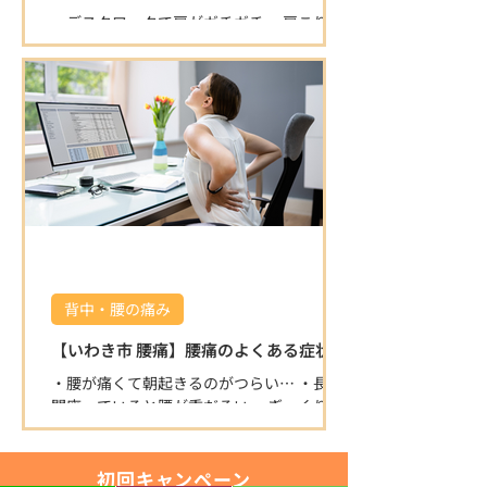
も「症状が楽になった」「丁寧で安心」と
・デスクワークで肩がガチガチ ・肩こりが
高評価をいただいています。 ⭐ 清潔で落ち
ひどく、仕事や家事がはかどらない ・首を
着ける空間 半個室の施術スペースで、初め
動かすと痛みが出る ・背中の肩甲骨付近が
ての方もリラックスして施術を受けられま
痛くなるこんなお悩みありませんか？ 肩こ
す。 院内は常に清潔に保たれており、安心
りは日本人の多くが悩む症状ですが、放置
して通える環境です。 ⭐ 寄り添った対応と
すると頭痛や腕の痺れ、重度の倦怠感など
柔軟な営業時間 身体の悩みにじっくり向き
につながることも多いです。
合い、丁寧にサポートします。 キッズスペ
ースもある為、お子
背中・腰の痛み
【いわき市 腰痛】腰痛のよくある症状
・腰が痛くて朝起きるのがつらい… ・長時
間座っていると腰が重だるい ・ぎっくり腰
を繰り返している ・ひどくなると脚が痺れ
るこんな腰痛のお悩みを抱えていません
か？
初回キャンペーン