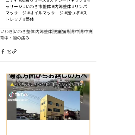
ニティ
#筋膜リリース
#ストレートネック
#マ
ッサージ
#いわき市整体
#内郷整体
#リンパ
マッサージ
#オイルマッサージ
#足つぼ
#ス
トレッチ
#整体
いわき
いわき整体
内郷整体
腰痛
猫背
背中
背中痛
背中・腰の痛み