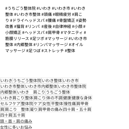
#うちごう整体院
#いわき
#いわき市
#いわき
整体
#いわき市整体
#頭痛
#眼精疲労
#肩こ
り
#ドライヘッドスパ
#腰痛
#骨盤矯正
#姿勢
改善
#猫背
#リンパ
#産後
#自律神経
#小顔
#
小顔矯正
#ヘッドスパ
#肩甲骨
#マタニティ
#
筋膜リリース
#足ツボ
#マッサージ
#いわき市
整体
#内郷整体
#リンパマッサージ
#オイル
マッサージ
#足つぼ
#ストレッチ
#整体
いわき
うちごう整体院
いわき整体
いわき市
いわき市整体
いわき市内郷整体
いわき市整体院
内郷整体
いわき 肩こり
うちごう整体
いわき肩こり
整体
肩こり
体の不調
健康
健康な身体
セルフケア
整体院
ケア
女性
平整体
慢性痛
肩甲骨
肩
肩こり 整体
凝り
肩甲骨の痛み
四十肩・五十肩
四十肩
五十肩
頭・首・肩の痛み
女性に多いお悩み