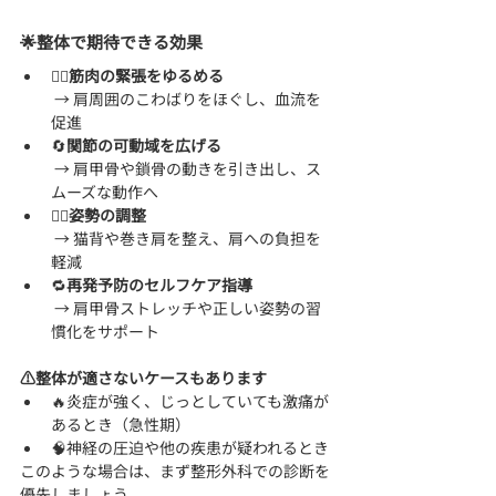
🌟整体で期待できる効果
💆‍♀️
筋肉の緊張をゆるめる
 → 肩周囲のこわばりをほぐし、血流を
促進
🔄
関節の可動域を広げる
 → 肩甲骨や鎖骨の動きを引き出し、ス
ムーズな動作へ
🧍‍♂️
姿勢の調整
 → 猫背や巻き肩を整え、肩への負担を
軽減
🔁
再発予防のセルフケア指導
 → 肩甲骨ストレッチや正しい姿勢の習
慣化をサポート
⚠️整体が適さないケースもあります
🔥炎症が強く、じっとしていても激痛が
あるとき（急性期）
🧠神経の圧迫や他の疾患が疑われるとき
このような場合は、まず整形外科での診断を
優先しましょう。