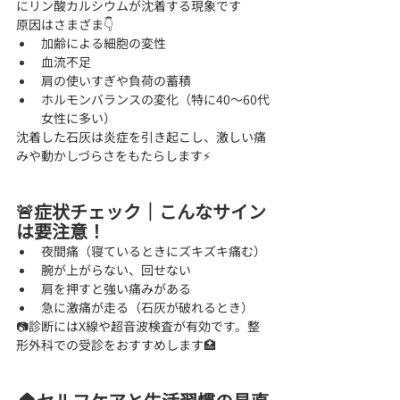
にリン酸カルシウムが沈着する現象です
原因はさまざま👇
加齢による細胞の変性
血流不足
肩の使いすぎや負荷の蓄積
ホルモンバランスの変化（特に40〜60代
女性に多い）
沈着した石灰は炎症を引き起こし、激しい痛
みや動かしづらさをもたらします⚡
🚨症状チェック｜こんなサイン
は要注意！
夜間痛（寝ているときにズキズキ痛む）
腕が上がらない、回せない
肩を押すと強い痛みがある
急に激痛が走る（石灰が破れるとき）
📷診断にはX線や超音波検査が有効です。整
形外科での受診をおすすめします🏥