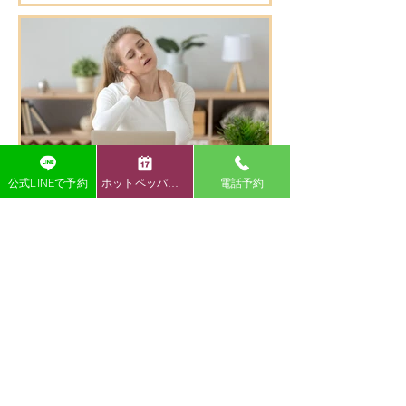
⚠️うちごう整体院の敷地内駐車場について
です。 ※湯本方面からお越しの方はこちら
をご覧ください！ 湯本方面から左折で駐車
場に入る場合は縁石がある為、入り口が少
し狭く感じます。 右折で入る分かりやすい
迂回路を動画でお伝えいたしますので、ご
覧ください♪ 店舗を正面にして左側の砂利
の駐車場をご利用ください。 駐車場の敷地
内は広いのでご安心ください⭐️ ご確認お願
いいたします🤲 湯本方面から右折で入る分
公式LINEで予約
ホットペッパー予約
電話予約
かりやすい迂回路 🌿 うちごう整体院の特徴
🌿 ⭐ 施術者全員が国家資格を保有している
頭・首・肩の痛み
為、安心して任せられる施術 身体の不調の
原因を的確に見極め、一人ひとりに合わせ
【いわき市 肩こり】肩こりのよくある症
た施術で根本改善を目指します。 口コミで
状
も「症状が楽になった」「丁寧で安心」と
・デスクワークで肩がガチガチ ・肩こりが
高評価をいただいています。 ⭐ 清潔で落ち
ひどく、仕事や家事がはかどらない ・首を
着ける空間 半個室の施術スペースで、初め
動かすと痛みが出る ・背中の肩甲骨付近が
ての方もリラックスして施術を受けられま
痛くなるこんなお悩みありませんか？ 肩こ
す。 院内は常に清潔に保たれており、安心
りは日本人の多くが悩む症状ですが、放置
して通える環境です。 ⭐ 寄り添った対応と
すると頭痛や腕の痺れ、重度の倦怠感など
柔軟な営業時間 身体の悩みにじっくり向き