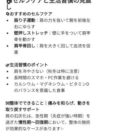
🏠セルフケアと生活習慣の見直
し
🔄おすすめのセルフケア
振り子運動
：肩の力を抜いて腕を前後左
右にゆらす
壁押しストレッチ
：壁に手をついて肩甲
骨を動かす
肩甲骨回し
：肩を大きく回して血流を促
進
🌿生活習慣のポイント
肩を冷やさない（秋冬は特に注意）
長時間のスマホ・PC作業を避ける
カルシウム・マグネシウム・ビタミンD
のバランスを意識した食事
👐整体でできること｜痛みを和らげ、動きを
取り戻すサポート
肩の石灰化は、急性期（炎症が強い時期）を
過ぎた
慢性期〜回復期
において、整体の施術
が効果的なケースがあります✨