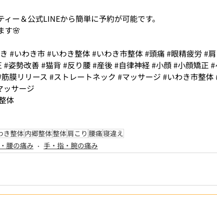
ィー＆公式LINEから簡単に予約が可能です。
す🌸
わき
#いわき市
#いわき整体
#いわき市整体
#頭痛
#眼精疲労
#
正
#姿勢改善
#猫背
#反り腰
#産後
#自律神経
#小顔
#小顔矯正
#筋膜リリース
#ストレートネック
#マッサージ
#いわき市整体
マッサージ
#整体
わき整体
内郷整体
整体
肩こり
腰痛
寝違え
・腰の痛み
手・指・腕の痛み