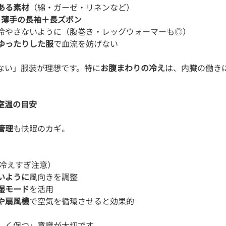
ある素材
（綿・ガーゼ・リネンなど）
 
薄手の長袖＋長ズボン
冷やさないように（腹巻き・レッグウォーマーも◎）
ゆったりした服
で血流を妨げない
ない」服装が理想です。特に
お腹まわりの冷え
は、内臓の働き
と室温の目安
管理
も快眠のカギ。
冷えすぎ注意）
いように
風向きを調整
湿モード
を活用
や扇風機
で空気を循環させると効果的
しく保つ」意識が大切です。