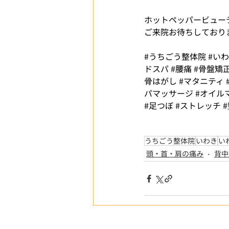
ホットペッパービューテ
ご来院お待ちしておりま
#うちごう整体院
#い
ドスパ
#腰痛
#骨盤矯
骨はがし
#マタニティ
パマッサージ
#オイル
#足つぼ
#ストレッチ
うちごう整体院
いわき
い
頭・首・肩の痛み
背中