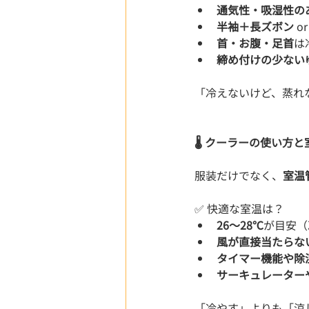
通気性・吸湿性の
半袖＋長ズボン
 or
首・お腹・足首
は
締め付けの少ない
「冷えないけど、蒸れ
🌡️ クーラーの使い方
服装だけでなく、
室温
✅ 快適な室温は？
26〜28℃
が目安（
風が直接当たらな
タイマー機能や除
サーキュレーター
「冷やす」よりも「涼