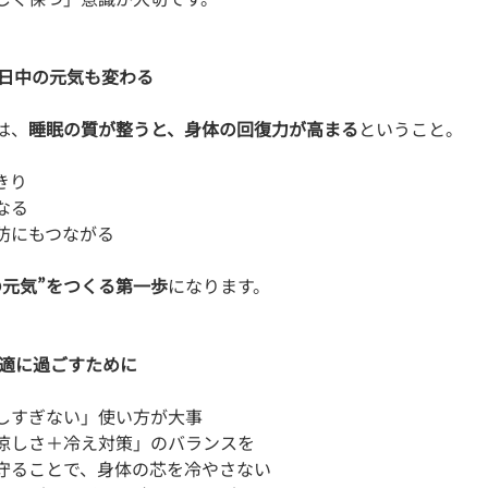
、日中の元気も変わる
は、
睡眠の質が整うと、身体の回復力が高まる
ということ。
きり
なる
防にもつながる
の元気”をつくる第一歩
になります。
快適に過ごすために
しすぎない」使い方が大事
涼しさ＋冷え対策」のバランスを
守ることで、身体の芯を冷やさない