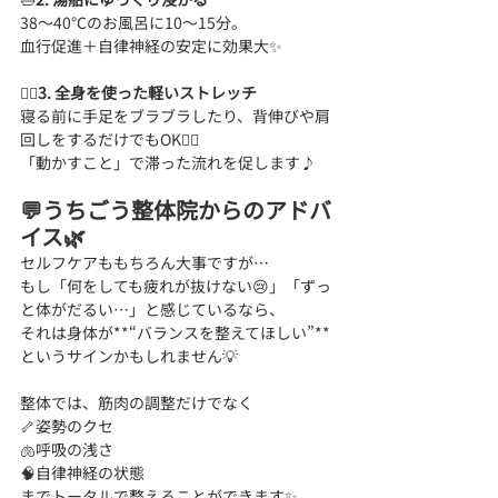
38〜40℃のお風呂に10〜15分。
血行促進＋自律神経の安定に効果大✨
🧘‍♀️
3. 全身を使った軽いストレッチ
寝る前に手足をブラブラしたり、背伸びや肩
回しをするだけでもOK🙆‍♀️
「動かすこと」で滞った流れを促します♪
💬うちごう整体院からのアドバ
イス🌿
セルフケアももちろん大事ですが…
もし「何をしても疲れが抜けない😢」「ずっ
と体がだるい…」と感じているなら、
それは身体が**“バランスを整えてほしい”**
というサインかもしれません💡
整体では、筋肉の調整だけでなく
🦴姿勢のクセ
🫁呼吸の浅さ
🧠自律神経の状態
までトータルで整えることができます✨