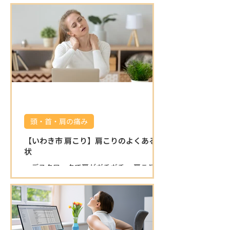
です。 ※湯本方面からお越しの方はこちら
をご覧ください！ 湯本方面から左折で駐車
場に入る場合は縁石がある為、入り口が少
し狭く感じます。 右折で入る分かりやすい
迂回路を動画でお伝えいたしますので、ご
覧ください♪ 店舗を正面にして左側の砂利
の駐車場をご利用ください。 駐車場の敷地
内は広いのでご安心ください⭐️ ご確認お願
いいたします🤲 湯本方面から右折で入る分
かりやすい迂回路 🌿 うちごう整体院の特徴
🌿 ⭐ 施術者全員が国家資格を保有している
頭・首・肩の痛み
為、安心して任せられる施術 身体の不調の
原因を的確に見極め、一人ひとりに合わせ
【いわき市 肩こり】肩こりのよくある症
た施術で根本改善を目指します。 口コミで
状
も「症状が楽になった」「丁寧で安心」と
・デスクワークで肩がガチガチ ・肩こりが
高評価をいただいています。 ⭐ 清潔で落ち
ひどく、仕事や家事がはかどらない ・首を
着ける空間 半個室の施術スペースで、初め
動かすと痛みが出る ・背中の肩甲骨付近が
ての方もリラックスして施術を受けられま
痛くなるこんなお悩みありませんか？ 肩こ
す。 院内は常に清潔に保たれており、安心
りは日本人の多くが悩む症状ですが、放置
して通える環境です。 ⭐ 寄り添った対応と
すると頭痛や腕の痺れ、重度の倦怠感など
柔軟な営業時間 身体の悩みにじっくり向き