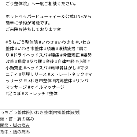
ごう整体院」へ一度ご相談ください。
ホットペッパービューティー＆公式LINEから
簡単に予約が可能です。
ご来院お待ちしております🌸
#うちごう整体院
#いわき
#いわき市
#いわき
整体
#いわき市整体
#頭痛
#眼精疲労
#肩こ
り
#ドライヘッドスパ
#腰痛
#骨盤矯正
#姿勢
改善
#猫背
#反り腰
#産後
#自律神経
#小顔
#
小顔矯正
#ヘッドスパ
#肩甲骨はがし
#マタ
ニティ
#筋膜リリース
#ストレートネック
#マ
ッサージ
#いわき市整体
#内郷整体
#リンパ
マッサージ
#オイルマッサージ
#足つぼ
#ストレッチ
#整体
うちごう整体院
いわき整体
内郷整体
疲労
頭・首・肩の痛み
関節・脚の痛み
背中・腰の痛み