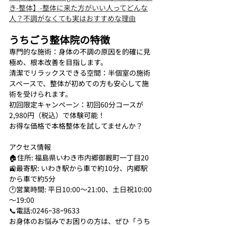
き-整体】-整体に来た方がいい人ってどんな
人？不調がなくても実はおすすめな理由
うちごう整体院の特徴
専門的な施術：身体の不調の原因を的確に見
極め、根本改善を目指します。
清潔でリラックスできる空間：半個室の施術
スペースで、整体が初めての方も安心して施
術を受けられます。
初回限定キャンペーン：初回60分コースが
2,980円（税込）で体験可能！
お得な価格で本格整体を試してませんか？
アクセス情報
🏠住所: 福島県いわき市内郷御厩町一丁目20
🚉最寄駅: いわき駅から車で約10分、内郷駅
から車で約5分
🕐営業時間: 平日10:00～21:00、土日祝10:00
～19:00
📞電話:0246ｰ38ｰ9633
お身体のお悩みでお困りの方は、ぜひ「うち