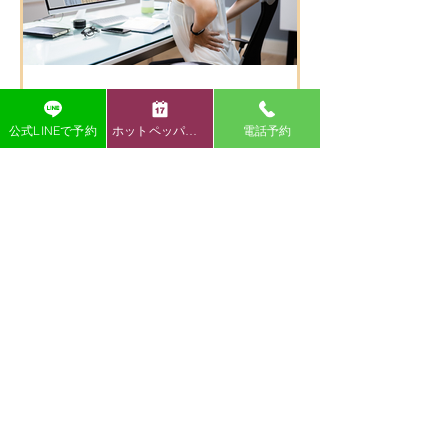
につながることも多いです。
合い、丁寧にサポートします。 キッズスペ
ースもある為、お子
公式LINEで予約
ホットペッパー予約
電話予約
背中・腰の痛み
【いわき市 腰痛】腰痛のよくある症状
・腰が痛くて朝起きるのがつらい… ・長時
間座っていると腰が重だるい ・ぎっくり腰
を繰り返している ・ひどくなると脚が痺れ
るこんな腰痛のお悩みを抱えていません
か？
初回キャンペーン