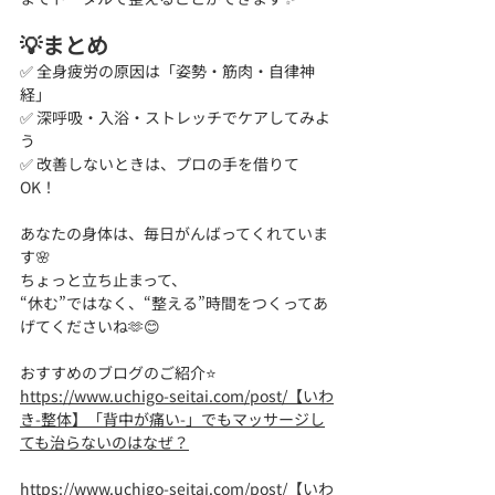
💡まとめ
✅ 全身疲労の原因は「姿勢・筋肉・自律神
経」
✅ 深呼吸・入浴・ストレッチでケアしてみよ
う
✅ 改善しないときは、プロの手を借りて
OK！
あなたの身体は、毎日がんばってくれていま
す🌸
ちょっと立ち止まって、
“休む”ではなく、“整える”時間をつくってあ
げてくださいね🫶😊
おすすめのブログのご紹介⭐
https://www.uchigo-seitai.com/post/【いわ
き-整体】「背中が痛い-」でもマッサージし
ても治らないのはなぜ？
https://www.uchigo-seitai.com/post/【いわ