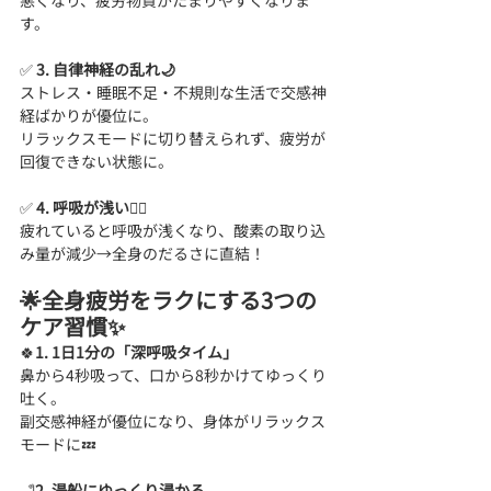
悪くなり、疲労物質がたまりやすくなりま
す。
✅ 
3. 自律神経の乱れ🌙
ストレス・睡眠不足・不規則な生活で交感神
経ばかりが優位に。
リラックスモードに切り替えられず、疲労が
回復できない状態に。
✅
 4. 呼吸が浅い😮‍💨
疲れていると呼吸が浅くなり、酸素の取り込
み量が減少→全身のだるさに直結！
🌟全身疲労をラクにする3つの
ケア習慣✨
🍀
1. 1日1分の「深呼吸タイム」
鼻から4秒吸って、口から8秒かけてゆっくり
吐く。
副交感神経が優位になり、身体がリラックス
モードに💤
🛁
2. 湯船にゆっくり浸かる