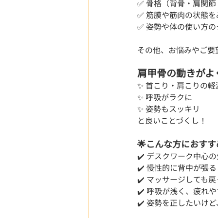
✅ 骨格（背骨・肩関
✅ 筋膜や筋肉の状態
✅ 姿勢や体の使い方
その他、お悩みやご要
肩甲骨の動きがよ
✨ 首こり・肩こりの軽
✨ 呼吸がラクに
✨ 姿勢もスッキリ
と良いことづくし！
🌟こんな方におすす
✔️ デスクワーク中心の生
✔️ 慢性的に背中が張
✔️ マッサージしても
✔️ 呼吸が浅く、疲れ
✔️ 姿勢を正したいけ