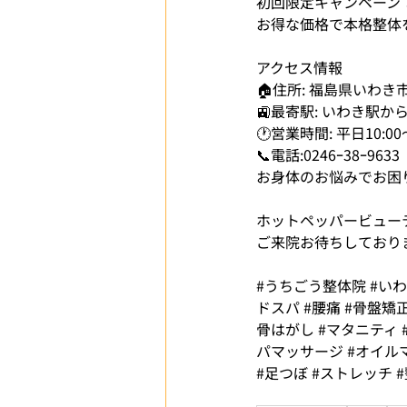
初回限定キャンペーン：
お得な価格で本格整体
アクセス情報
🏠住所: 福島県いわき
🚉最寄駅: いわき駅
🕐営業時間: 平日10:00
📞電話:0246ｰ38ｰ9633
お身体のお悩みでお困
ホットペッパービューテ
ご来院お待ちしておりま
#うちごう整体院
#い
ドスパ
#腰痛
#骨盤矯
骨はがし
#マタニティ
パマッサージ
#オイル
#足つぼ
#ストレッチ