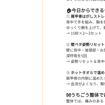
🏠今日からできる
① 
肩甲骨はがしストレ
背中で手を組み、胸を
ゆっくり腕を上げて、
→ 15秒×2〜3セット
②
 壁ペタ姿勢リセット
壁に背中・後頭部・お
深呼吸を5回
→ 姿勢リセット＆背
③ 
ホットタオルで温め
肩甲骨の内側に温めた
→ 血流がよくなり、
👐うちごう整体
整体では、痛みのある