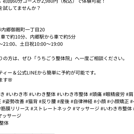
初回60分コースが2,980円（税込）で体験可能！
を試してませんか？
市内郷御厩町一丁目20
から車で約10分、内郷駅から車で約5分
～21:00、土日祝10:00～19:00
りの方は、ぜひ「うちごう整体院」へ一度ご相談ください。
ィー＆公式LINEから簡単に予約が可能です。
す🌸
わき
#いわき市
#いわき整体
#いわき市整体
#頭痛
#眼精疲労
#
正
#姿勢改善
#猫背
#反り腰
#産後
#自律神経
#小顔
#小顔矯正
#筋膜リリース
#ストレートネック
#マッサージ
#いわき市整体
マッサージ
#整体