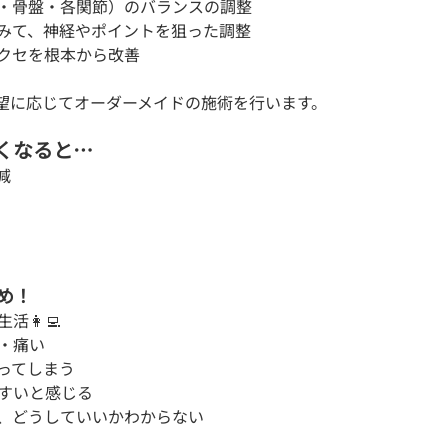
節・骨盤・各関節）のバランスの調整
をみて、神経やポイントを狙った調整
のクセを根本から改善
望に応じてオーダーメイドの施術を行います。
くなると…
減
め！
活👩‍💻
る・痛い
戻ってしまう
やすいと感じる
ど、どうしていいかわからない