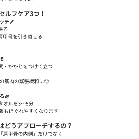
セルフケア3つ！
ッチ🦴
張る
肩甲骨を引き寄せる
🚪
尻・かかとをつけて立つ
中の筋肉の緊張緩和に◎
る🌿
タオルを3〜5分
緊張もほぐれやすくなります
ではどうアプローチするの？
「肩甲骨の内側」だけでなく