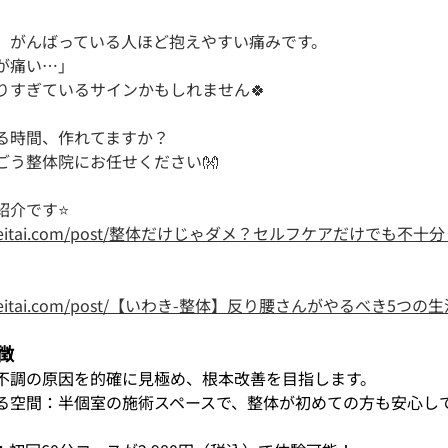
、がんばっている人ほど抱えやすい痛みです。
が痛い…」
りすぎているサインかもしれません🍀
る時間、作れてますか？
ごう整体院にお任せください👐
紹介です⭐
higo-seitai.com/post/整体だけじゃダメ？セルフケアだけでも
igo-seitai.com/post/【いわき-整体】反り腰さんがやるべき5つ
徴
不調の原因を的確に見極め、根本改善を目指します。
る空間：半個室の施術スペースで、整体が初めての方も安心し