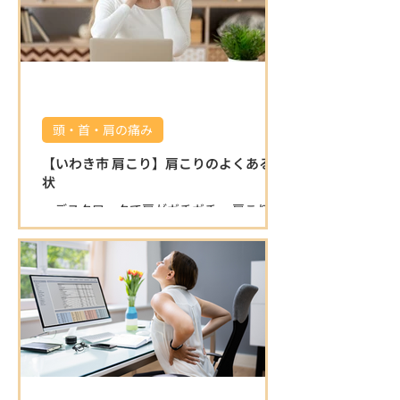
迂回路を動画でお伝えいたしますので、ご
覧ください♪ 店舗を正面にして左側の砂利
の駐車場をご利用ください。 駐車場の敷地
内は広いのでご安心ください⭐️ ご確認お願
いいたします🤲 湯本方面から右折で入る分
かりやすい迂回路 🌿 うちごう整体院の特徴
🌿 ⭐ 施術者全員が国家資格を保有している
頭・首・肩の痛み
為、安心して任せられる施術 身体の不調の
原因を的確に見極め、一人ひとりに合わせ
【いわき市 肩こり】肩こりのよくある症
た施術で根本改善を目指します。 口コミで
状
も「症状が楽になった」「丁寧で安心」と
・デスクワークで肩がガチガチ ・肩こりが
高評価をいただいています。 ⭐ 清潔で落ち
ひどく、仕事や家事がはかどらない ・首を
着ける空間 半個室の施術スペースで、初め
動かすと痛みが出る ・背中の肩甲骨付近が
ての方もリラックスして施術を受けられま
痛くなるこんなお悩みありませんか？ 肩こ
す。 院内は常に清潔に保たれており、安心
りは日本人の多くが悩む症状ですが、放置
して通える環境です。 ⭐ 寄り添った対応と
すると頭痛や腕の痺れ、重度の倦怠感など
柔軟な営業時間 身体の悩みにじっくり向き
につながることも多いです。
合い、丁寧にサポートします。 キッズスペ
ースもある為、お子