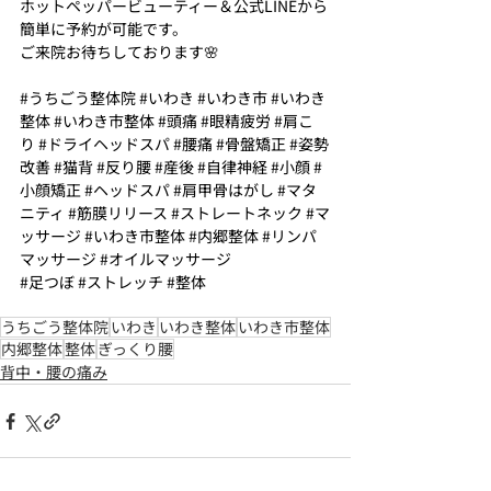
ホットペッパービューティー＆公式LINEから
簡単に予約が可能です。
ご来院お待ちしております🌸
#うちごう整体院
#いわき
#いわき市
#いわき
整体
#いわき市整体
#頭痛
#眼精疲労
#肩こ
り
#ドライヘッドスパ
#腰痛
#骨盤矯正
#姿勢
改善
#猫背
#反り腰
#産後
#自律神経
#小顔
#
小顔矯正
#ヘッドスパ
#肩甲骨はがし
#マタ
ニティ
#筋膜リリース
#ストレートネック
#マ
ッサージ
#いわき市整体
#内郷整体
#リンパ
マッサージ
#オイルマッサージ
#足つぼ
#ストレッチ
#整体
うちごう整体院
いわき
いわき整体
いわき市整体
内郷整体
整体
ぎっくり腰
背中・腰の痛み