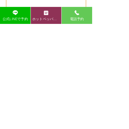
背中・腰の痛み
公式LINEで予約
ホットペッパー予約
電話予約
【いわき市 腰痛】腰痛のよくある症状
・腰が痛くて朝起きるのがつらい… ・長時
間座っていると腰が重だるい ・ぎっくり腰
を繰り返している ・ひどくなると脚が痺れ
るこんな腰痛のお悩みを抱えていません
か？
初回キャンペーン