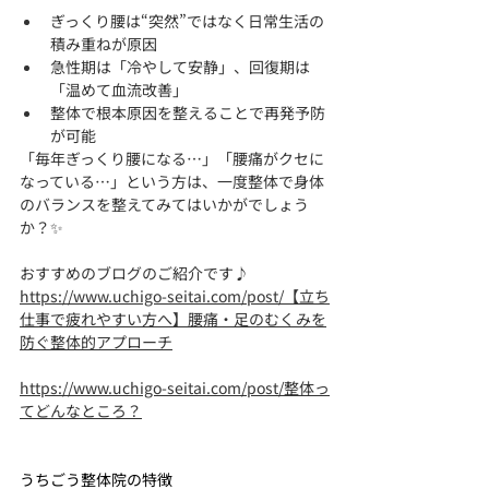
ぎっくり腰は“突然”ではなく日常生活の
積み重ねが原因
急性期は「冷やして安静」、回復期は
「温めて血流改善」
整体で根本原因を整えることで再発予防
が可能
「毎年ぎっくり腰になる…」「腰痛がクセに
なっている…」という方は、一度整体で身体
のバランスを整えてみてはいかがでしょう
か？✨
おすすめのブログのご紹介です♪
https://www.uchigo-seitai.com/post/【立ち
仕事で疲れやすい方へ】腰痛・足のむくみを
防ぐ整体的アプローチ
https://www.uchigo-seitai.com/post/整体っ
てどんなところ？
うちごう整体院の特徴