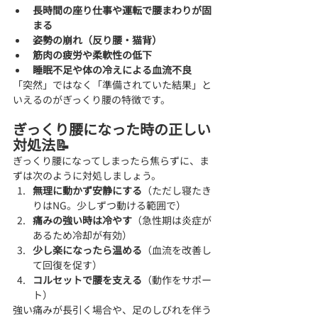
長時間の座り仕事や運転で腰まわりが固
まる
姿勢の崩れ（反り腰・猫背）
筋肉の疲労や柔軟性の低下
睡眠不足や体の冷えによる血流不良
「突然」ではなく「準備されていた結果」と
いえるのがぎっくり腰の特徴です。
ぎっくり腰になった時の正しい
対処法📝
ぎっくり腰になってしまったら焦らずに、ま
ずは次のように対処しましょう。
無理に動かず安静にする
（ただし寝たき
りはNG。少しずつ動ける範囲で）
痛みの強い時は冷やす
（急性期は炎症が
あるため冷却が有効）
少し楽になったら温める
（血流を改善し
て回復を促す）
コルセットで腰を支える
（動作をサポー
ト）
強い痛みが長引く場合や、足のしびれを伴う