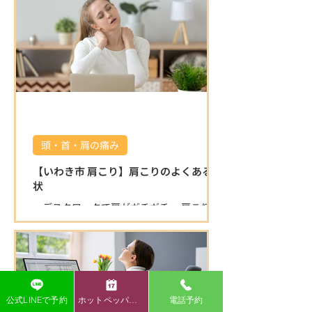
をご覧ください！ 湯本方面から左折で駐車
場に入る場合は縁石がある為、入り口が少
し狭く感じます。 右折で入る分かりやすい
迂回路を動画でお伝えいたしますので、ご
覧ください♪ 店舗を正面にして左側の砂利
の駐車場をご利用ください。 駐車場の敷地
内は広いのでご安心ください⭐️ ご確認お願
いいたします🤲 湯本方面から右折で入る分
かりやすい迂回路 🌿 うちごう整体院の特徴
🌿 ⭐ 施術者全員が国家資格を保有している
頭・首・肩の痛み
為、安心して任せられる施術 身体の不調の
原因を的確に見極め、一人ひとりに合わせ
【いわき市 肩こり】肩こりのよくある症
た施術で根本改善を目指します。 口コミで
状
も「症状が楽になった」「丁寧で安心」と
・デスクワークで肩がガチガチ ・肩こりが
高評価をいただいています。 ⭐ 清潔で落ち
ひどく、仕事や家事がはかどらない ・首を
着ける空間 半個室の施術スペースで、初め
動かすと痛みが出る ・背中の肩甲骨付近が
ての方もリラックスして施術を受けられま
痛くなるこんなお悩みありませんか？ 肩こ
す。 院内は常に清潔に保たれており、安心
りは日本人の多くが悩む症状ですが、放置
して通える環境です。 ⭐ 寄り添った対応と
すると頭痛や腕の痺れ、重度の倦怠感など
柔軟な営業時間 身体の悩みにじっくり向き
につながることも多いです。
合い、丁寧にサポートします。 キッズスペ
公式LINEで予約
ホットペッパー予約
電話予約