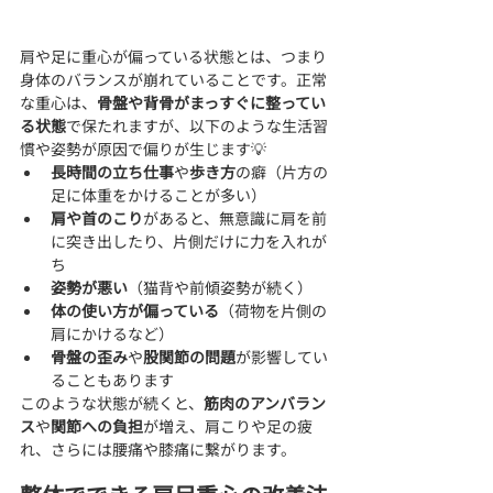
肩や足に重心が偏っている状態とは、つまり
身体のバランスが崩れていることです。正常
な重心は、
骨盤や背骨がまっすぐに整ってい
る状態
で保たれますが、以下のような生活習
慣や姿勢が原因で偏りが生じます💡
長時間の立ち仕事
や
歩き方
の癖（片方の
足に体重をかけることが多い）
肩や首のこり
があると、無意識に肩を前
に突き出したり、片側だけに力を入れが
ち
姿勢が悪い
（猫背や前傾姿勢が続く）
体の使い方が偏っている
（荷物を片側の
肩にかけるなど）
骨盤の歪み
や
股関節の問題
が影響してい
ることもあります
このような状態が続くと、
筋肉のアンバラン
ス
や
関節への負担
が増え、肩こりや足の疲
れ、さらには腰痛や膝痛に繋がります。