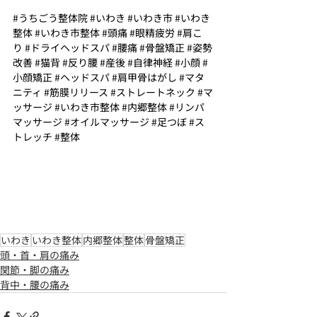
#うちごう整体院
#いわき
#いわき市
#いわき
整体
#いわき市整体
#頭痛
#眼精疲労
#肩こ
り
#ドライヘッドスパ
#腰痛
#骨盤矯正
#姿勢
改善
#猫背
#反り腰
#産後
#自律神経
#小顔
#
小顔矯正
#ヘッドスパ
#肩甲骨はがし
#マタ
ニティ
#筋膜リリース
#ストレートネック
#マ
ッサージ
#いわき市整体
#内郷整体
#リンパ
マッサージ
#オイルマッサージ
#足つぼ
#ス
トレッチ
#整体
いわき
いわき整体
内郷整体
整体
骨盤矯正
頭・首・肩の痛み
関節・脚の痛み
背中・腰の痛み