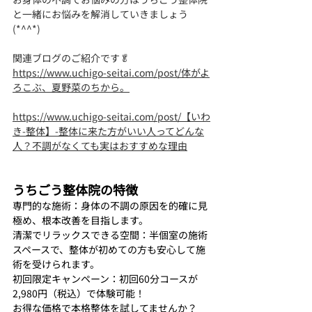
と一緒にお悩みを解消していきましょう
(*^^*)
関連ブログのご紹介です🥬
https://www.uchigo-seitai.com/post/体がよ
ろこぶ、夏野菜のちから。
https://www.uchigo-seitai.com/post/【いわ
き-整体】-整体に来た方がいい人ってどんな
人？不調がなくても実はおすすめな理由
うちごう整体院の特徴
専門的な施術：身体の不調の原因を的確に見
極め、根本改善を目指します。
清潔でリラックスできる空間：半個室の施術
スペースで、整体が初めての方も安心して施
術を受けられます。
初回限定キャンペーン：初回60分コースが
2,980円（税込）で体験可能！
お得な価格で本格整体を試してませんか？