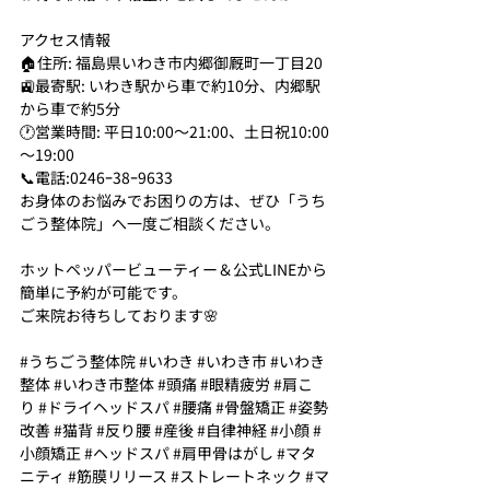
アクセス情報
🏠住所: 福島県いわき市内郷御厩町一丁目20
🚉最寄駅: いわき駅から車で約10分、内郷駅
から車で約5分
🕐営業時間: 平日10:00～21:00、土日祝10:00
～19:00
📞電話:0246ｰ38ｰ9633
お身体のお悩みでお困りの方は、ぜひ「うち
ごう整体院」へ一度ご相談ください。
ホットペッパービューティー＆公式LINEから
簡単に予約が可能です。
ご来院お待ちしております🌸
#うちごう整体院
#いわき
#いわき市
#いわき
整体
#いわき市整体
#頭痛
#眼精疲労
#肩こ
り
#ドライヘッドスパ
#腰痛
#骨盤矯正
#姿勢
改善
#猫背
#反り腰
#産後
#自律神経
#小顔
#
小顔矯正
#ヘッドスパ
#肩甲骨はがし
#マタ
ニティ
#筋膜リリース
#ストレートネック
#マ