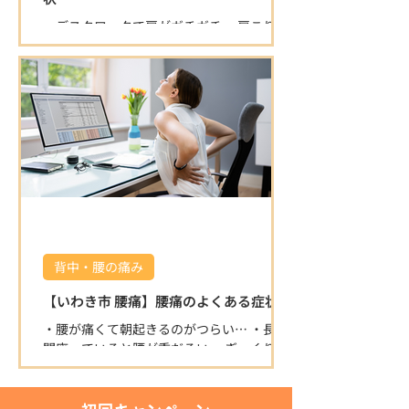
も「症状が楽になった」「丁寧で安心」と
・デスクワークで肩がガチガチ ・肩こりが
高評価をいただいています。 ⭐ 清潔で落ち
ひどく、仕事や家事がはかどらない ・首を
着ける空間 半個室の施術スペースで、初め
動かすと痛みが出る ・背中の肩甲骨付近が
ての方もリラックスして施術を受けられま
痛くなるこんなお悩みありませんか？ 肩こ
す。 院内は常に清潔に保たれており、安心
りは日本人の多くが悩む症状ですが、放置
して通える環境です。 ⭐ 寄り添った対応と
すると頭痛や腕の痺れ、重度の倦怠感など
柔軟な営業時間 身体の悩みにじっくり向き
につながることも多いです。
合い、丁寧にサポートします。 キッズスペ
ースもある為、お子
背中・腰の痛み
【いわき市 腰痛】腰痛のよくある症状
・腰が痛くて朝起きるのがつらい… ・長時
間座っていると腰が重だるい ・ぎっくり腰
を繰り返している ・ひどくなると脚が痺れ
るこんな腰痛のお悩みを抱えていません
か？