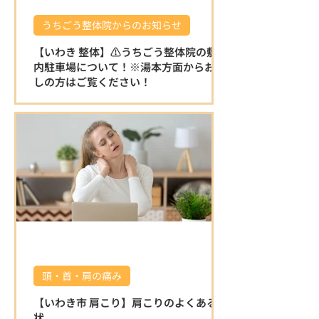
うちごう整体院からのお知らせ
【いわき 整体】⚠️うちごう整体院の敷地
内駐車場について！※湯本方面からお越
しの方はご覧ください！
⚠️うちごう整体院の敷地内駐車場について
です。 ※湯本方面からお越しの方はこちら
をご覧ください！ 湯本方面から左折で駐車
場に入る場合は縁石がある為、入り口が少
し狭く感じます。 右折で入る分かりやすい
迂回路を動画でお伝えいたしますので、ご
覧ください♪ 店舗を正面にして左側の砂利
の駐車場をご利用ください。 駐車場の敷地
内は広いのでご安心ください⭐️ ご確認お願
いいたします🤲 湯本方面から右折で入る分
かりやすい迂回路 🌿 うちごう整体院の特徴
🌿 ⭐ 施術者全員が国家資格を保有している
頭・首・肩の痛み
為、安心して任せられる施術 身体の不調の
原因を的確に見極め、一人ひとりに合わせ
【いわき市 肩こり】肩こりのよくある症
た施術で根本改善を目指します。 口コミで
状