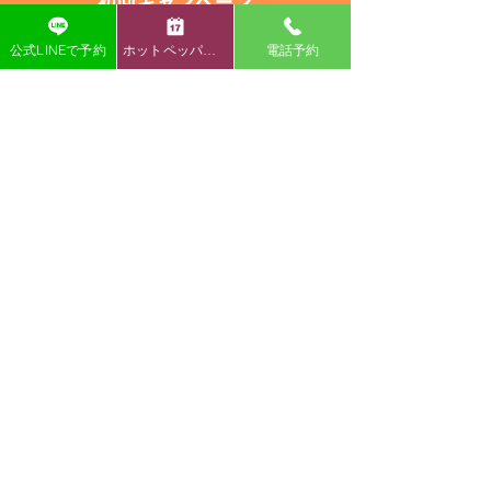
初回キャンペーン
公式LINEで予約
ホットペッパー予約
電話予約
今だけ！初回
60分
コースが
2,980円（税込）
！
オープンキャンペーン是非ご体験くださ
い！
～肩こり腰痛が1か月以上続く慢性症状～
骨盤や背骨の歪みに着目し、姿勢そのもの
を整えることで根本から症状改善を目指し