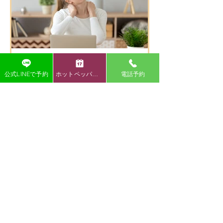
し狭く感じます。 右折で入る分かりやすい
迂回路を動画でお伝えいたしますので、ご
覧ください♪ 店舗を正面にして左側の砂利
の駐車場をご利用ください。 駐車場の敷地
内は広いのでご安心ください⭐️ ご確認お願
いいたします🤲 湯本方面から右折で入る分
かりやすい迂回路 🌿 うちごう整体院の特徴
公式LINEで予約
ホットペッパー予約
電話予約
🌿 ⭐ 施術者全員が国家資格を保有している
頭・首・肩の痛み
為、安心して任せられる施術 身体の不調の
原因を的確に見極め、一人ひとりに合わせ
【いわき市 肩こり】肩こりのよくある症
た施術で根本改善を目指します。 口コミで
状
も「症状が楽になった」「丁寧で安心」と
・デスクワークで肩がガチガチ ・肩こりが
高評価をいただいています。 ⭐ 清潔で落ち
ひどく、仕事や家事がはかどらない ・首を
着ける空間 半個室の施術スペースで、初め
動かすと痛みが出る ・背中の肩甲骨付近が
ての方もリラックスして施術を受けられま
痛くなるこんなお悩みありませんか？ 肩こ
す。 院内は常に清潔に保たれており、安心
りは日本人の多くが悩む症状ですが、放置
して通える環境です。 ⭐ 寄り添った対応と
すると頭痛や腕の痺れ、重度の倦怠感など
柔軟な営業時間 身体の悩みにじっくり向き
につながることも多いです。
合い、丁寧にサポートします。 キッズスペ
ースもある為、お子