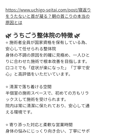
https://www.uchigo-seitai.com/post/寝返り
をうたないと首が凝る？朝の首こりの本当の
原因とは
🌿 うちごう整体院の特徴 🌿
⭐ 施術者全員が国家資格を保有している為、
安心して任せられる整体院 
身体の不調の原因を的確に見極め、一人ひと
りに合わせた施術で根本改善を目指します。
口コミでも「症状が楽になった」「丁寧で安
心」と高評価をいただいています。
⭐ 清潔で落ち着ける空間 
半個室の施術スペースで、初めての方もリラ
ックスして施術を受けられます。
院内は常に清潔に保たれており、安心して通
える環境です。
⭐ 寄り添った対応と柔軟な営業時間 
身体の悩みにじっくり向き合い、丁寧にサポ