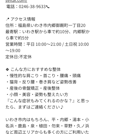
 電話：0246-38-9633📞
📍 アクセス情報
住所：福島県いわき市内郷御厩町一丁目20
最寄駅：いわき駅から車で約10分、内郷駅か
ら車で約5分
営業時間：平日 10:00～21:00 / 土日祝 10:00
～19:00
定休日:不定休
🍀 こんな方におすすめな整体
・慢性的な肩こり・首こり・腰痛・頭痛
・猫背・反り腰・巻き肩など姿勢改善
・産後の骨盤矯正・産後整体
・小顔・美容・姿勢も整えたい方
『こんな症状もみてくれるのかな？』と思っ
たら、まずはご連絡ください♪
いわき市内はもちろん、平・内郷・湯本・小
名浜・鹿島・泉・植田・勿来・草野・久ノ浜
など周辺エリアからも多くの方にご利用いた