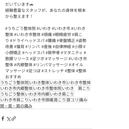
だいています🚗
経験豊富なスタッフが、あなたの身体を根本
から整えます！
#うちごう整体院
#いわき
#いわき市
#いわき
整体
#いわき市整体
#頭痛
#眼精疲労
#肩こ
り
#ドライヘッドスパ
#腰痛
#骨盤矯正
#姿勢
改善
#猫背
#リンパ
#産後
#自律神経
#小顔
#
小顔矯正
#ヘッドスパ
#肩甲骨
#マタニティ
#
筋膜リリース
#足ツボ
#マッサージ
#いわき市
整体
#内郷整体
#リンパマッサージ
#オイル
マッサージ
#足つぼ
#ストレッチ
#整体
#整体
おすすめ
うちごう整体院
いわき整体
いわき市
いわき市整体
いわき市内郷整体
いわき市整体院
いわき 肩こり
うちごう整体
いわき市内郷
いわき肩こり
いわき市肩こり
いわき市頭痛
首こり
首コリ
痛み
頭・首・肩の痛み