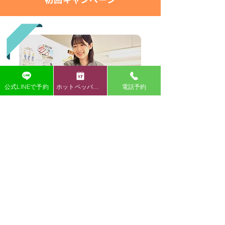
公式LINEで予約
ホットペッパー予約
電話予約
今だけ！初回
60分
コースが
2,980円（税込）
！
オープンキャンペーン是非ご体験くださ
い！
～肩こり腰痛が1か月以上続く慢性症状～
骨盤や背骨の歪みに着目し、姿勢そのもの
を整えることで根本から症状改善を目指し
ます。