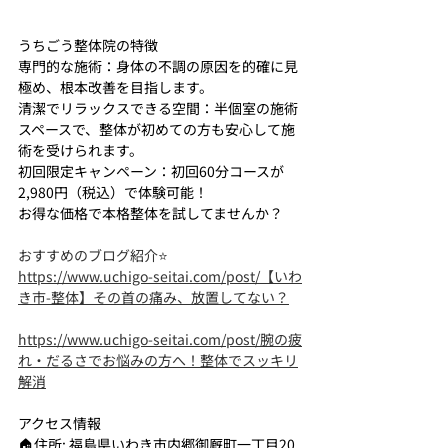
うちごう整体院の特徴
専門的な施術：身体の不調の原因を的確に見
極め、根本改善を目指します。
清潔でリラックスできる空間：半個室の施術
スペースで、整体が初めての方も安心して施
術を受けられます。
初回限定キャンペーン：初回60分コースが
2,980円（税込）で体験可能！
お得な価格で本格整体を試してませんか？
おすすめのブログ紹介⭐
https://www.uchigo-seitai.com/post/【いわ
き市-整体】その首の痛み、放置してない？
https://www.uchigo-seitai.com/post/腕の疲
れ・だるさでお悩みの方へ！整体でスッキリ
解消
アクセス情報
🏠住所: 福島県いわき市内郷御厩町一丁目20