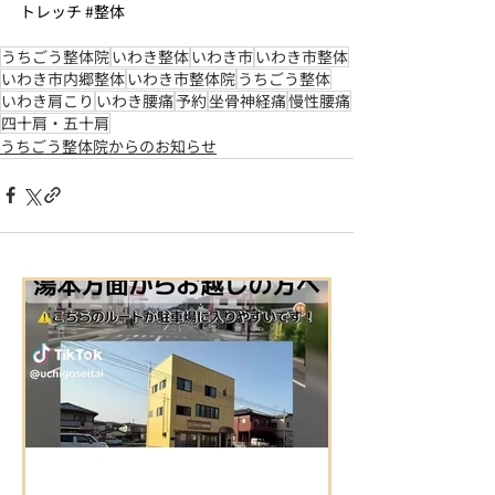
トレッチ
#整体
うちごう整体院
いわき整体
いわき市
いわき市整体
いわき市内郷整体
いわき市整体院
うちごう整体
いわき肩こり
いわき腰痛
予約
坐骨神経痛
慢性腰痛
四十肩・五十肩
うちごう整体院からのお知らせ