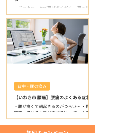
も「症状が楽になった」「丁寧で安心」と
・デスクワークで肩がガチガチ ・肩こりが
高評価をいただいています。 ⭐ 清潔で落ち
ひどく、仕事や家事がはかどらない ・首を
着ける空間 半個室の施術スペースで、初め
動かすと痛みが出る ・背中の肩甲骨付近が
ての方もリラックスして施術を受けられま
痛くなるこんなお悩みありませんか？ 肩こ
す。 院内は常に清潔に保たれており、安心
りは日本人の多くが悩む症状ですが、放置
して通える環境です。 ⭐ 寄り添った対応と
すると頭痛や腕の痺れ、重度の倦怠感など
柔軟な営業時間 身体の悩みにじっくり向き
につながることも多いです。
合い、丁寧にサポートします。 キッズスペ
ースもある為、お子
背中・腰の痛み
【いわき市 腰痛】腰痛のよくある症状
・腰が痛くて朝起きるのがつらい… ・長時
間座っていると腰が重だるい ・ぎっくり腰
を繰り返している ・ひどくなると脚が痺れ
るこんな腰痛のお悩みを抱えていません
か？
初回キャンペーン