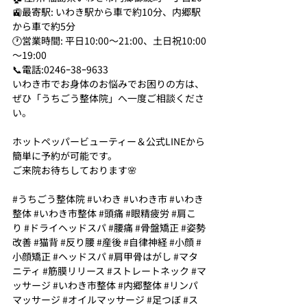
🚉最寄駅: いわき駅から車で約10分、内郷駅
から車で約5分
🕐営業時間: 平日10:00～21:00、土日祝10:00
～19:00
📞電話:0246ｰ38ｰ9633
いわき市でお身体のお悩みでお困りの方は、
ぜひ「うちごう整体院」へ一度ご相談くださ
い。
ホットペッパービューティー＆公式LINEから
簡単に予約が可能です。
ご来院お待ちしております🌸
#うちごう整体院
#いわき
#いわき市
#いわき
整体
#いわき市整体
#頭痛
#眼精疲労
#肩こ
り
#ドライヘッドスパ
#腰痛
#骨盤矯正
#姿勢
改善
#猫背
#反り腰
#産後
#自律神経
#小顔
#
小顔矯正
#ヘッドスパ
#肩甲骨はがし
#マタ
ニティ
#筋膜リリース
#ストレートネック
#マ
ッサージ
#いわき市整体
#内郷整体
#リンパ
マッサージ
#オイルマッサージ
#足つぼ
#ス