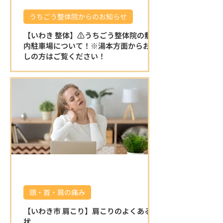
うちごう整体院からのお知らせ
【いわき 整体】⚠️うちごう整体院の敷地
内駐車場について！※湯本方面からお越
しの方はご覧ください！
⚠️うちごう整体院の敷地内駐車場について
です。 ※湯本方面からお越しの方はこちら
をご覧ください！ 湯本方面から左折で駐車
場に入る場合は縁石がある為、入り口が少
し狭く感じます。 右折で入る分かりやすい
迂回路を動画でお伝えいたしますので、ご
覧ください♪ 店舗を正面にして左側の砂利
の駐車場をご利用ください。 駐車場の敷地
内は広いのでご安心ください⭐️ ご確認お願
いいたします🤲 湯本方面から右折で入る分
かりやすい迂回路 🌿 うちごう整体院の特徴
🌿 ⭐ 施術者全員が国家資格を保有している
頭・首・肩の痛み
為、安心して任せられる施術 身体の不調の
原因を的確に見極め、一人ひとりに合わせ
【いわき市 肩こり】肩こりのよくある症
た施術で根本改善を目指します。 口コミで
状