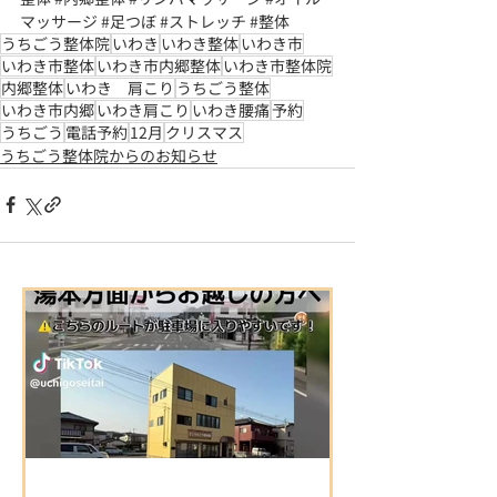
マッサージ
#足つぼ
#ストレッチ
#整体
うちごう整体院
いわき
いわき整体
いわき市
いわき市整体
いわき市内郷整体
いわき市整体院
内郷整体
いわき 肩こり
うちごう整体
いわき市内郷
いわき肩こり
いわき腰痛
予約
うちごう
電話予約
12月
クリスマス
うちごう整体院からのお知らせ