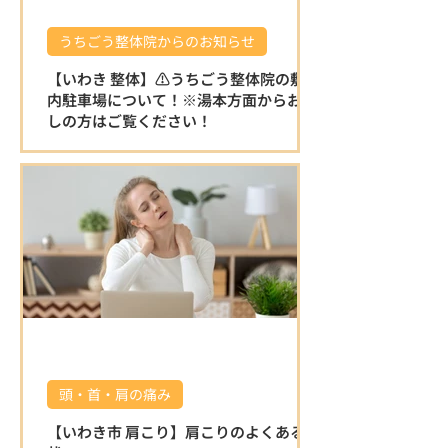
うちごう整体院からのお知らせ
【いわき 整体】⚠️うちごう整体院の敷地
内駐車場について！※湯本方面からお越
しの方はご覧ください！
⚠️うちごう整体院の敷地内駐車場について
です。 ※湯本方面からお越しの方はこちら
をご覧ください！ 湯本方面から左折で駐車
場に入る場合は縁石がある為、入り口が少
し狭く感じます。 右折で入る分かりやすい
迂回路を動画でお伝えいたしますので、ご
覧ください♪ 店舗を正面にして左側の砂利
の駐車場をご利用ください。 駐車場の敷地
内は広いのでご安心ください⭐️ ご確認お願
いいたします🤲 湯本方面から右折で入る分
かりやすい迂回路 🌿 うちごう整体院の特徴
🌿 ⭐ 施術者全員が国家資格を保有している
頭・首・肩の痛み
為、安心して任せられる施術 身体の不調の
原因を的確に見極め、一人ひとりに合わせ
【いわき市 肩こり】肩こりのよくある症
た施術で根本改善を目指します。 口コミで