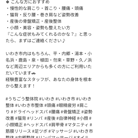
🍀 こんな方におすすめ
・慢性的な肩こり・首こり・腰痛・頭痛
・猫背・反り腰・巻き肩など姿勢改善
・産後の骨盤矯正・産後整体
・小顔・美容・姿勢も整えたい方
『こんな症状もみてくれるのかな？』と思っ
たら、まずはご連絡ください♪
いわき市内はもちろん、平・内郷・湯本・小
名浜・鹿島・泉・植田・勿来・草野・久ノ浜
など周辺エリアからも多くの方にご利用いた
だいています🚗
経験豊富なスタッフが、あなたの身体を根本
から整えます！
#うちごう整体院
#いわき
#いわき市
#いわき
整体
#いわき市整体
#頭痛
#眼精疲労
#肩こ
り
#ドライヘッドスパ
#腰痛
#骨盤矯正
#姿勢
改善
#猫背
#リンパ
#産後
#自律神経
#小顔
#
小顔矯正
#ヘッドスパ
#肩甲骨
#マタニティ
#
筋膜リリース
#足ツボ
#マッサージ
#いわき市
整体
#内郷整体
#リンパマッサージ
#オイル