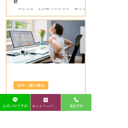
状
も「症状が楽になった」「丁寧で安心」と
・デスクワークで肩がガチガチ ・肩こりが
高評価をいただいています。 ⭐ 清潔で落ち
ひどく、仕事や家事がはかどらない ・首を
着ける空間 半個室の施術スペースで、初め
動かすと痛みが出る ・背中の肩甲骨付近が
ての方もリラックスして施術を受けられま
痛くなるこんなお悩みありませんか？ 肩こ
す。 院内は常に清潔に保たれており、安心
りは日本人の多くが悩む症状ですが、放置
して通える環境です。 ⭐ 寄り添った対応と
すると頭痛や腕の痺れ、重度の倦怠感など
柔軟な営業時間 身体の悩みにじっくり向き
につながることも多いです。
合い、丁寧にサポートします。 キッズスペ
ースもある為、お子
背中・腰の痛み
【いわき市 腰痛】腰痛のよくある症状
・腰が痛くて朝起きるのがつらい… ・長時
公式LINEで予約
ホットペッパー予約
電話予約
間座っていると腰が重だるい ・ぎっくり腰
を繰り返している ・ひどくなると脚が痺れ
るこんな腰痛のお悩みを抱えていません