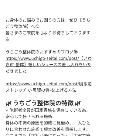
お身体のお悩みでお困りの方は、ぜひ【うち
ごう整体院】へ😊
皆さまのご来院を心よりお待ちしております
🌸
うちごう整体院のおすすめのブログ📚
https://www.uchigo-seitai.com/post/【いわ
き市-整体】嬉しいジュースの差し入れをいた
だきました
https://www.uchigo-seitai.com/post/寝る前
ストレッチで-睡眠の質-を上げる方法
🌿 うちごう整体院の特徴 🌿
⭐ 施術者全員が国家資格を保有している為、
安心して任せられる施術 
身体の不調の原因を的確に見極め、一人ひと
りに合わせた施術で根本改善を目指します。
口コミでも「症状が楽になった」「丁寧で安