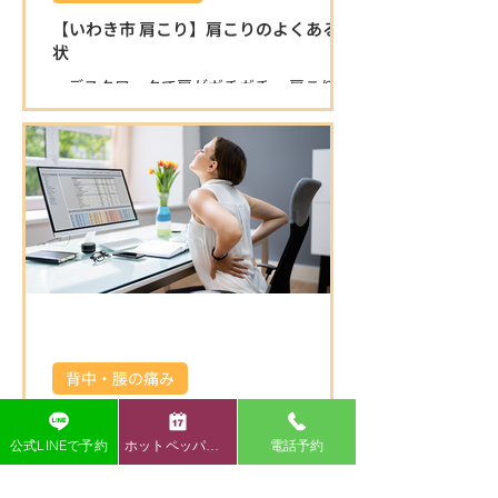
原因を的確に見極め、一人ひとりに合わせ
【いわき市 肩こり】肩こりのよくある症
た施術で根本改善を目指します。 口コミで
状
も「症状が楽になった」「丁寧で安心」と
・デスクワークで肩がガチガチ ・肩こりが
高評価をいただいています。 ⭐ 清潔で落ち
ひどく、仕事や家事がはかどらない ・首を
着ける空間 半個室の施術スペースで、初め
動かすと痛みが出る ・背中の肩甲骨付近が
ての方もリラックスして施術を受けられま
痛くなるこんなお悩みありませんか？ 肩こ
す。 院内は常に清潔に保たれており、安心
りは日本人の多くが悩む症状ですが、放置
して通える環境です。 ⭐ 寄り添った対応と
すると頭痛や腕の痺れ、重度の倦怠感など
柔軟な営業時間 身体の悩みにじっくり向き
につながることも多いです。
合い、丁寧にサポートします。 キッズスペ
ースもある為、お子
背中・腰の痛み
【いわき市 腰痛】腰痛のよくある症状
公式LINEで予約
ホットペッパー予約
電話予約
・腰が痛くて朝起きるのがつらい… ・長時
間座っていると腰が重だるい ・ぎっくり腰