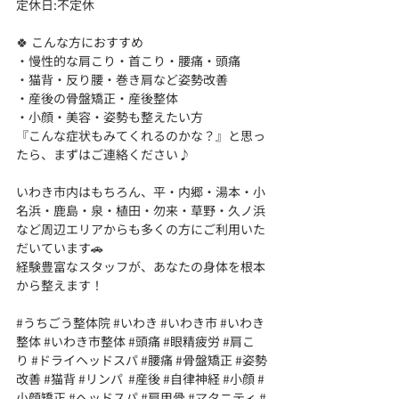
定休日:不定休
🍀 こんな方におすすめ
・慢性的な肩こり・首こり・腰痛・頭痛
・猫背・反り腰・巻き肩など姿勢改善
・産後の骨盤矯正・産後整体
・小顔・美容・姿勢も整えたい方
『こんな症状もみてくれるのかな？』と思っ
たら、まずはご連絡ください♪
いわき市内はもちろん、平・内郷・湯本・小
名浜・鹿島・泉・植田・勿来・草野・久ノ浜
など周辺エリアからも多くの方にご利用いた
だいています🚗
経験豊富なスタッフが、あなたの身体を根本
から整えます！
#うちごう整体院
#いわき
#いわき市
#いわき
整体
#いわき市整体
#頭痛
#眼精疲労
#肩こ
り
#ドライヘッドスパ
#腰痛
#骨盤矯正
#姿勢
改善
#猫背
#リンパ
#産後
#自律神経
#小顔
#
小顔矯正
#ヘッドスパ
#肩甲骨
#マタニティ
#