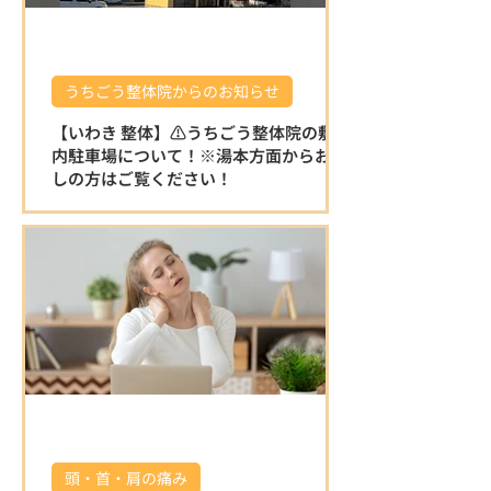
うちごう整体院からのお知らせ
【いわき 整体】⚠️うちごう整体院の敷地
内駐車場について！※湯本方面からお越
しの方はご覧ください！
⚠️うちごう整体院の敷地内駐車場について
です。 ※湯本方面からお越しの方はこちら
をご覧ください！ 湯本方面から左折で駐車
場に入る場合は縁石がある為、入り口が少
し狭く感じます。 右折で入る分かりやすい
迂回路を動画でお伝えいたしますので、ご
覧ください♪ 店舗を正面にして左側の砂利
の駐車場をご利用ください。 駐車場の敷地
内は広いのでご安心ください⭐️ ご確認お願
いいたします🤲 湯本方面から右折で入る分
かりやすい迂回路 🌿 うちごう整体院の特徴
🌿 ⭐ 施術者全員が国家資格を保有している
頭・首・肩の痛み
為、安心して任せられる施術 身体の不調の