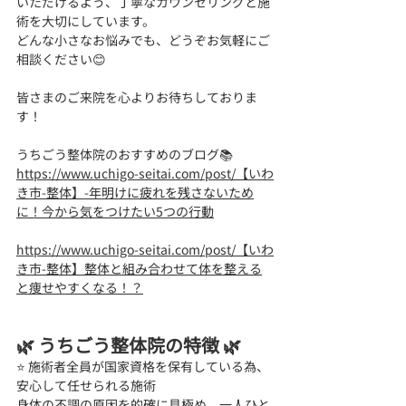
いただけるよう、丁寧なカウンセリングと施
術を大切にしています。
どんな小さなお悩みでも、どうぞお気軽にご
相談ください😊
皆さまのご来院を心よりお待ちしておりま
す！
うちごう整体院のおすすめのブログ📚
https://www.uchigo-seitai.com/post/【いわ
き市-整体】-年明けに疲れを残さないため
に！今から気をつけたい5つの行動
https://www.uchigo-seitai.com/post/【いわ
き市-整体】整体と組み合わせて体を整える
と痩せやすくなる！？
🌿 うちごう整体院の特徴 🌿
⭐ 施術者全員が国家資格を保有している為、
安心して任せられる施術 
身体の不調の原因を的確に見極め、一人ひと