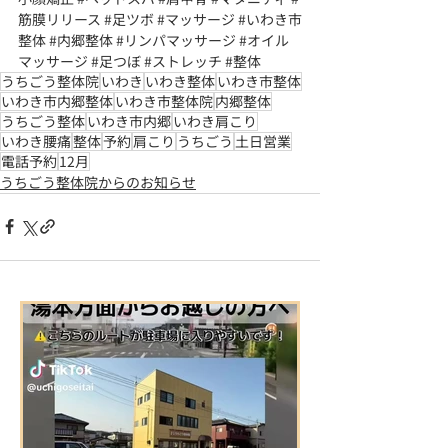
筋膜リリース
#足ツボ
#マッサージ
#いわき市
整体
#内郷整体
#リンパマッサージ
#オイル
マッサージ
#足つぼ
#ストレッチ
#整体
うちごう整体院
いわき
いわき整体
いわき市整体
いわき市内郷整体
いわき市整体院
内郷整体
うちごう整体
いわき市内郷
いわき肩こり
いわき腰痛
整体
予約
肩こり
うちごう
土日営業
電話予約
12月
うちごう整体院からのお知らせ