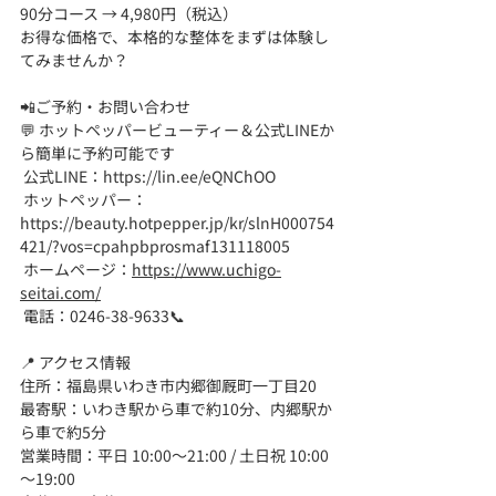
90分コース → 4,980円（税込）
お得な価格で、本格的な整体をまずは体験し
てみませんか？
📲ご予約・お問い合わせ
💬 ホットペッパービューティー＆公式LINEか
ら簡単に予約可能です
 公式LINE：
https://lin.ee/eQNChOO
 ホットペッパー：
https://beauty.hotpepper.jp/kr/slnH000754
421/?vos=cpahpbprosmaf131118005
 ホームページ：
https://www.uchigo-
seitai.com/
 電話：0246-38-9633📞
📍 アクセス情報
住所：福島県いわき市内郷御厩町一丁目20
最寄駅：いわき駅から車で約10分、内郷駅か
ら車で約5分
営業時間：平日 10:00～21:00 / 土日祝 10:00
～19:00