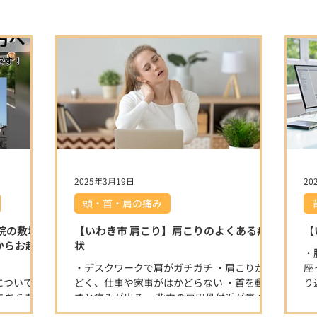
2025年3月19日
20
頭・首・肩の痛み
院の敷地
【いわき市 肩こり】肩こりのよくある症
【
からお越し
状
・
・デスクワークで肩がガチガチ ・肩こりがひ
座
についてで
どく、仕事や家事がはかどらない ・首を動か
り
こちらをご
すと痛みが出る ・背中の肩甲骨付近が痛くな
な
駐車場に入
るこんなお悩みありませんか？ 肩こりは日本