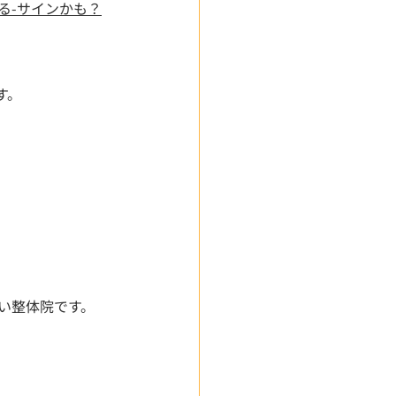
まってる-サインかも？
す。
い整体院です。