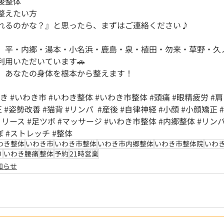
後整体
整えたい方
れるのかな？』と思ったら、まずはご連絡ください♪
、平・内郷・湯本・小名浜・鹿島・泉・植田・勿来・草野・久
利用いただいています🚗
、あなたの身体を根本から整えます！
わき
#いわき市
#いわき整体
#いわき市整体
#頭痛
#眼精疲労
#
正
#姿勢改善
#猫背
#リンパ
#産後
#自律神経
#小顔
#小顔矯正
リリース
#足ツボ
#マッサージ
#いわき市整体
#内郷整体
#リン
ぼ
#ストレッチ
#整体
わき整体
いわき市
いわき市整体
いわき市内郷整体
いわき市整体院
いわ
り
いわき腰痛
整体
予約
21時営業
知らせ