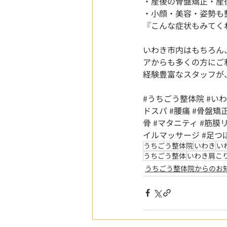
・産後の骨盤矯正・産
・小顔・美容・姿勢も
『こんな症状もみてく
いわき市内はもちろん
アからも多くの方にご
経験豊富なスタッフが
#うちごう整体院
#い
ドスパ
#腰痛
#骨盤矯
骨
#マタニティ
#筋膜
イルマッサージ
#足つ
うちごう整体院
いわき
い
うちごう整体
いわき肩こ
うちごう整体院からのお