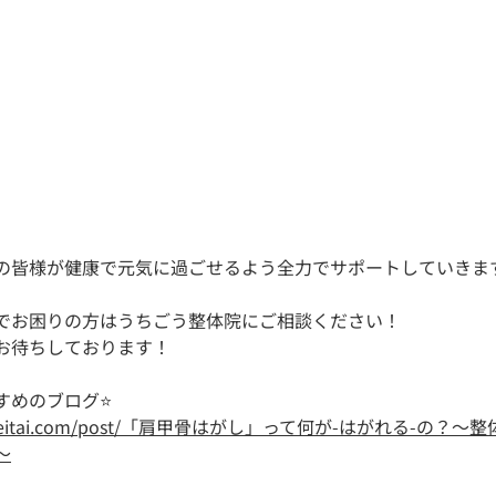
の皆様が健康で元気に過ごせるよう全力でサポートしていきます
でお困りの方はうちごう整体院にご相談ください！
お待ちしております！
すめのブログ⭐
higo-seitai.com/post/「肩甲骨はがし」って何が-はがれる-の
〜