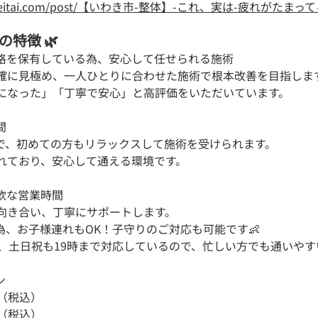
igo-seitai.com/post/【いわき市-整体】-これ、実は-疲れがた
の特徴 🌿
資格を保有している為、安心して任せられる施術 
確に見極め、一人ひとりに合わせた施術で根本改善を目指しま
になった」「丁寧で安心」と高評価をいただいています。
 
で、初めての方もリラックスして施術を受けられます。
れており、安心して通える環境です。
軟な営業時間 
向き合い、丁寧にサポートします。
為、お子様連れもOK！子守りのご対応も可能です👶
業、土日祝も19時まで対応しているので、忙しい方でも通いやす
 
円（税込）
円（税込）