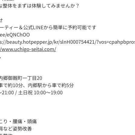
な整体をまずは体験してみませんか？
せ
ューティー＆公式LINEから簡単に予約可能です
in.ee/eQNChOO
s://beauty.hotpepper.jp/kr/slnH000754421/?vos=cpahpbpr
//www.uchigo-seitai.com/

内郷御厩町一丁目20
車で約10分、内郷駅から車で約5分
:00 / 土日祝 10:00～19:00
こり・腰痛・頭痛
肩など姿勢改善