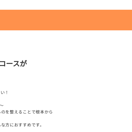
コースが
！
さい！
～
ものを整えることで根本から
んな方におすすめです。