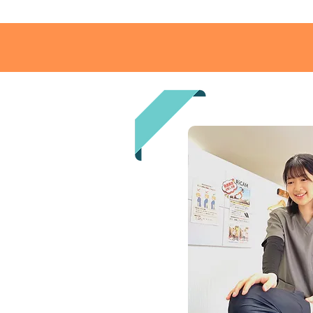
る場合は縁石がある為、入り口が
じます。 右折で入る分かりやすい
画でお伝えいたしますので、ご覧
店舗を正面にして左側の砂利の駐
用ください。 駐車場の敷地内は広
心ください⭐️ ご確認お願いいたしま
方面から右折で入る分かりやすい迂回
ちごう整体院の特徴 🌿 ⭐ 施術者全員が国家資
格を保有している為、安心して任
術 身体の不調の原因を的確に見極め、一人ひ
とりに合わせた施術で根本改善を
す。 口コミでも「症状が楽になっ
で安心」と高評価をいただいています。
潔で落ち着ける空間 半個室の施術スペース
で、初めての方もリラックスして
られます。 院内は常に清潔に保た
安心して通える環境です。 ⭐ 寄り添った対応
と柔軟な営業時間 身体の悩みにじっくり向き
合い、丁寧にサポートします。 キ
スもある為、お子