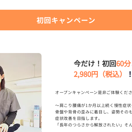
少し狭く感
人の多くが悩む症状ですが、放置すると頭痛
迂回路を動
や腕の痺れ、重度の倦怠感などにつながるこ
ください♪
とも多いです。
初回キャンペーン
車場をご利
いのでご安
す🤲 湯本
路 🌿 う
せられる施
今だけ！初回
60分
目指しま
2,980円（税込）
た」「丁寧
 ⭐ 清
施術を受け
オープンキャンペーン是非ご体験くだ
れており、
～肩こり腰痛が1か月以上続く慢性症状
骨盤や背骨の歪みに着目し、姿勢その
ッズスペー
症状改善を目指します。
「長年のつらさから解放されたい」そ