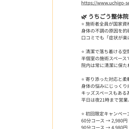
https://www.uch
🌿 うちごう整体院
⭐ 施術者全員が国家
身体の不調の原因を的
口コミでも「症状が楽
⭐ 清潔で落ち着ける空間
半個室の施術スペース
院内は常に清潔に保た
⭐ 寄り添った対応と柔
身体の悩みにじっくり
キッズスペースもある
平日は夜21時まで営
⭐ 初回限定キャンペーン
60分コース → 2,980
90分コース → 4,980