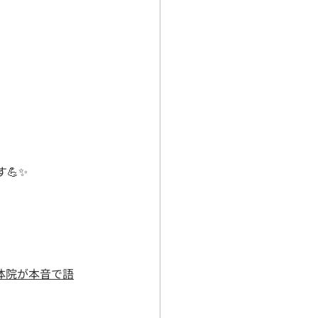
💪✨
？〜整体院が本音で語