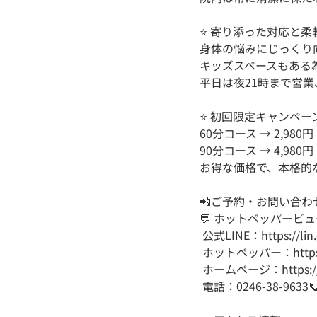
⭐ 寄り添った対応と柔
身体の悩みにじっくり
キッズスペースもある
平日は夜21時まで営
⭐ 初回限定キャンペーン
60分コース → 2,980
90分コース → 4,980
お得な価格で、本格的
📲ご予約・お問い合わ
💬 ホットペッパービ
 公式LINE：
https://l
 ホットペッパー：
http
 ホームページ：
https:
 電話：0246-38-9633