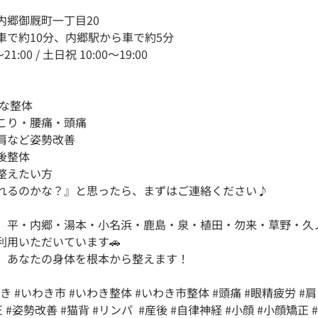
内郷御厩町一丁目20
車で約10分、内郷駅から車で約5分
:00 / 土日祝 10:00～19:00
めな整体
こり・腰痛・頭痛
肩など姿勢改善
後整体
整えたい方
れるのかな？』と思ったら、まずはご連絡ください♪
、平・内郷・湯本・小名浜・鹿島・泉・植田・勿来・草野・久
利用いただいています🚗
、あなたの身体を根本から整えます！
わき
#いわき市
#いわき整体
#いわき市整体
#頭痛
#眼精疲労
#
正
#姿勢改善
#猫背
#リンパ
#産後
#自律神経
#小顔
#小顔矯正