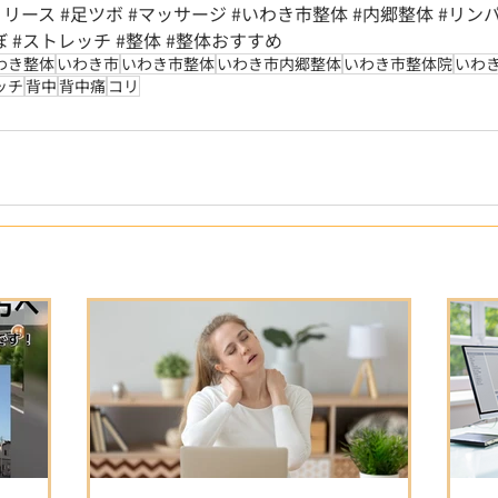
リリース
#足ツボ
#マッサージ
#いわき市整体
#内郷整体
#リン
ぼ
#ストレッチ
#整体
#整体おすすめ
わき整体
いわき市
いわき市整体
いわき市内郷整体
いわき市整体院
いわ
ッチ
背中
背中痛
コリ