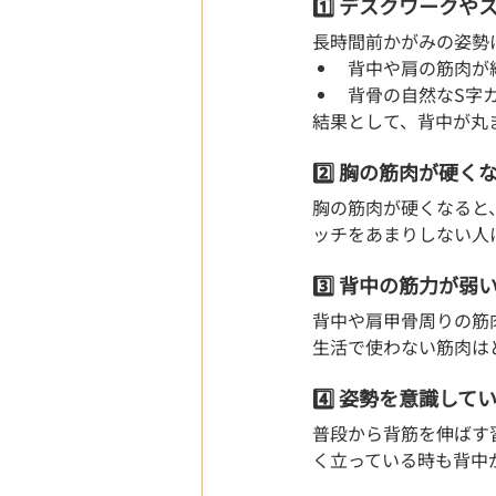
1️⃣ デスクワークや
長時間前かがみの姿勢
背中や肩の筋肉が
背骨の自然なS字
結果として、背中が丸
2️⃣ 胸の筋肉が硬く
胸の筋肉が硬くなると
ッチをあまりしない人
3️⃣ 背中の筋力が弱い🏋️
背中や肩甲骨周りの筋
生活で使わない筋肉は
4️⃣ 姿勢を意識してい
普段から背筋を伸ばす
く立っている時も背中