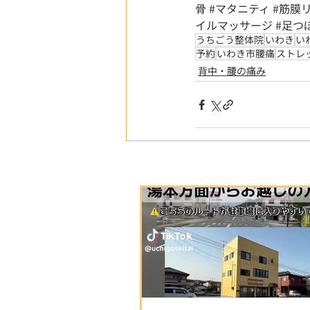
骨
#マタニティ
#筋膜
イルマッサージ
#足つ
うちごう整体院
いわき
い
予約
いわき市腰痛
ストレ
背中・腰の痛み