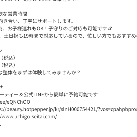
軟な営業時間 
向き合い、丁寧にサポートします。
為、お子様連れもOK！子守りのご対応も可能です👶
業、土日祝も19時まで対応しているので、忙しい方でもおすすめ
 
円（税込）
円（税込）
な整体をまずは体験してみませんか？
せ
ューティー＆公式LINEから簡単に予約可能です
in.ee/eQNChOO
s://beauty.hotpepper.jp/kr/slnH000754421/?vos=cpahpbpr
//www.uchigo-seitai.com/
