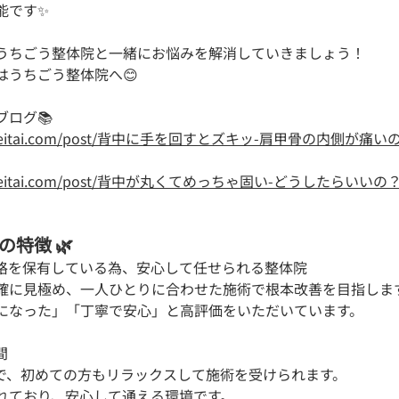
能です✨
うちごう整体院と一緒にお悩みを解消していきましょう！
はうちごう整体院へ😊
ログ📚
higo-seitai.com/post/背中に手を回すとズキッ-肩甲骨の内側が
higo-seitai.com/post/背中が丸くてめっちゃ固い-どうしたらい
の特徴 🌿
資格を保有している為、安心して任せられる整体院 
確に見極め、一人ひとりに合わせた施術で根本改善を目指しま
になった」「丁寧で安心」と高評価をいただいています。
 
で、初めての方もリラックスして施術を受けられます。
れており、安心して通える環境です。