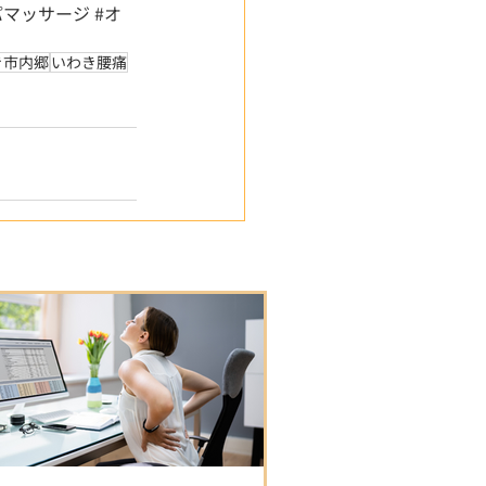
パマッサージ
#オ
き市内郷
いわき腰痛