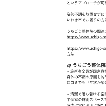
というアプローチが可
姿勢不調を放置せずに
いわき市でお困りの方
うちごう整体院の関連ブ
https://www.uc
https://www.uc
方法
🌿 うちごう整体院
⭐ 施術者全員が国家
身体の不調の原因を的
口コミでも「症状が楽
⭐ 清潔で落ち着ける空間
半個室の施術スペース
院内は常に清潔に保た