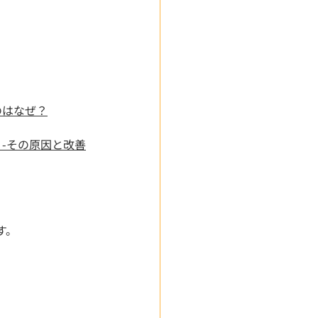
痛いのはなぜ？
いの？-その原因と改善
す。